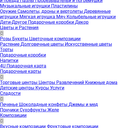
и поезда
Пазлы
Прорезывательи и погремушки
Музыкальные игрушки
Пластилины
Оружие
Самолеты, дроны и вертолеты
Деревянные
игрушки
Мягкая игрушка
Мяч
Колыбельные игрушки
Дети-Другое
Подарочные коробки
Декор
Цветы и Растения
Розы
Букеты
Цветочные композиции
Растение
Долговечные цветы
Искусственные цветы
Торты
Подарочные коробки
Напитки
4U Подарочная карта
Подарочные карты
Торговые центры
Центры Развлечений
Книжные дома
Детские центры
Курсы
Услуги
Сладости
Печенье
Шоколадные конфеты
Джемы и мед
Пончики
Сухофрукты
Желе
Композиции
Вкусные композиции
Фруктовые композиции