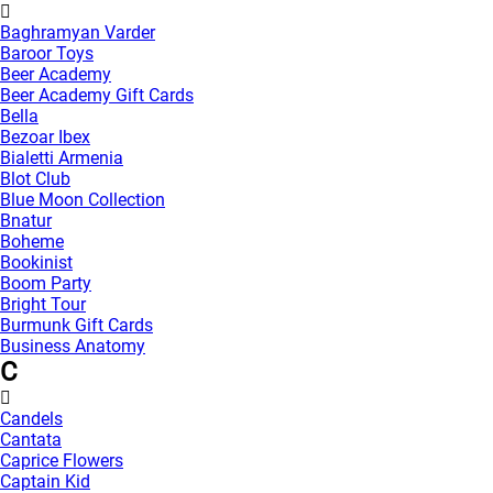
Baghramyan Varder
Baroor Toys
Beer Academy
Beer Academy Gift Cards
Bella
Bezoar Ibex
Bialetti Armenia
Blot Club
Blue Moon Collection
Bnatur
Boheme
Bookinist
Boom Party
Bright Tour
Burmunk Gift Cards
Business Anatomy
C
Candels
Cantata
Caprice Flowers
Captain Kid