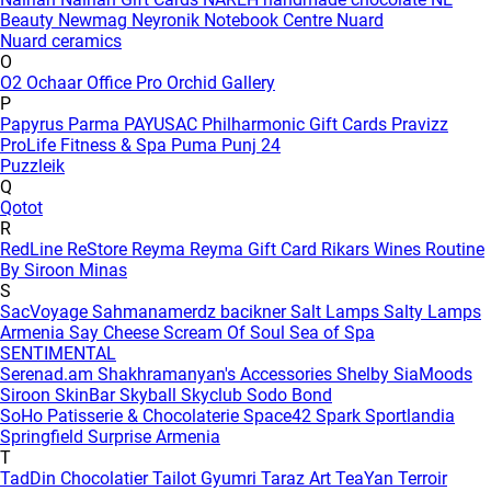
Beauty
Newmag
Neyronik
Notebook Centre
Nuard
Nuard ceramics
O
O2
Ochaar
Office Pro
Orchid Gallery
P
Papyrus
Parma
PAYUSAC
Philharmonic Gift Cards
Pravizz
ProLife Fitness & Spa
Puma
Punj 24
Puzzleik
Q
Qotot
R
RedLine
ReStore
Reyma
Reyma Gift Card
Rikars Wines
Routine
By Siroon Minas
S
SacVoyage
Sahmanamerdz bacikner
Salt Lamps
Salty Lamps
Armenia
Say Cheese
Scream Of Soul
Sea of Spa
SENTIMENTAL
Serenad.am
Shakhramanyan's Accessories
Shelby
SiaMoods
Siroon SkinBar
Skyball
Skyclub
Sodo Bond
SoHo Patisserie & Chocolaterie
Space42
Spark
Sportlandia
Springfield
Surprise Armenia
T
TadDin Chocolatier
Tailot Gyumri
Taraz Art
TeaYan
Terroir