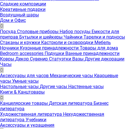
Сладкие композиции
Креативные подарки
Воздушный шары
Дом и Офис
Посуда
Столовые приборы
Набор посуды
Емкости для
приправ
Бутылки и шейкеры
Чайники
Тарелки и подносы
Стаканы и кружки
Кастрюли и сковородки
Мебель
Ночники
Кухонные принадлежности
Товары для дома
Bedroom accessories
Подушки
Ванные принадлежности
Ковры
Декор
Сувенир
Статуэтки
Вазы
Другие декорации
Часы
Аксессуары для часов
Механические часы
Кварцевые
часы
Умные часы
Настольные часы
Другие часы
Настенные часы
Книги & Канцтовары
Канцелярские товары
Детская литература
Бизнес
литература
Художественная литература
Нехудожественная
литература
Учебники
Аксессуары и украшения