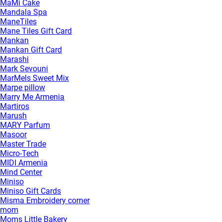
MaMi Cake
Mandala Spa
ManeTiles
Mane Tiles Gift Card
Mankan
Mankan Gift Card
Marashi
Mark Sevouni
MarMels Sweet Mix
Marpe pillow
Marry Me Armenia
Martiros
Marush
MARY Parfum
Masoor
Master Trade
Micro-Tech
MIDI Armenia
Mind Center
Miniso
Miniso Gift Cards
Misma Embroidery corner
mom
Moms Little Bakery