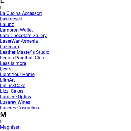
L
La Cucina Accessori
Laki desert
Lalunz
Lambron Wallet
Lara Chocolate Gallery
LaserWar Armenia
Lazer.am
Leather Master`s Studio
Legion Paintball Club
Less is more
Levi's
Light Your Home
LilmArt
LipLickCake
Lizzi Cakes
Lumiere Optics
Lusarev Wines
Luseres Cosmetics
M
Magniser