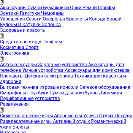
Аксессуары
Сумки
Бумажники
Очки
Ремни
Шарфы
Зонтики
Галстуки
Чемоданы
Украшения
Серьги
Ожерелья
Браслеты
Кольца
Броши
Кулоны
Шкатулки
Запонка
Здоровье и красота
Средства по уходу
Парфюм
Косметика
Спорт
Электроника
Автоаксессуары
Зарядные устройства
Аксессуары для
телефона
Умные устройства
Аксессуары для компютеров
Планшеты
Детская электроника
Техника для красоты и
здоровья
Бытовая техника
Игровые консоли
Сетевое оборудование
Смартфоны
Ноутбуки
Сумки для ноутбуков
Динамики
Периферийные устройства
Развлечения
Сюжетно-ролевые игры
Абонементы
Услуга
Отдых
Походы
Развлекательные игры
Активный отдых
Романтический
ужин
Билеты
Интересноe