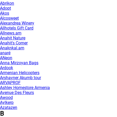
Abrikon
Adopt
Akos
Alcosweet
Alexandrea Winery
Allhotels Gift Card
Allnews.am
Anahit Nature
Anahit's Corner
Anaknkal.am
anaré
ANeon
Anna Mirzoyan Bags
Ardook
Armenian Helicopters
Arshavner Akumb tour
ARVAPROF
Ashley Homestore Armenia
Avenue Des Fleurs
Awood
Aylkerp
Azatazen
B