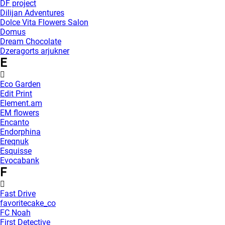
DF project
Dilijan Adventures
Dolce Vita Flowers Salon
Domus
Dream Chocolate
Dzeragorts arjukner
E
Eco Garden
Edit Print
Element.am
EM flowers
Encanto
Endorphina
Ereqnuk
Esquisse
Evocabank
F
Fast Drive
favoritecake_co
FC Noah
First Detective