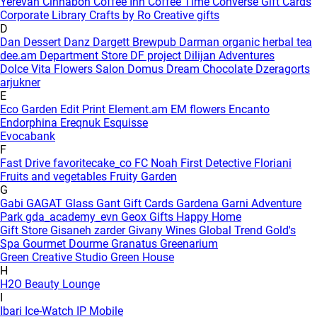
Yerevan
Cinnabon
Coffee Inn
Coffee Time
Converse Gift Cards
Corporate Library
Crafts by Ro
Creative gifts
D
Dan Dessert
Danz
Dargett Brewpub
Darman organic herbal tea
dee.am
Department Store
DF project
Dilijan Adventures
Dolce Vita Flowers Salon
Domus
Dream Chocolate
Dzeragorts
arjukner
E
Eco Garden
Edit Print
Element.am
EM flowers
Encanto
Endorphina
Ereqnuk
Esquisse
Evocabank
F
Fast Drive
favoritecake_co
FC Noah
First Detective
Floriani
Fruits and vegetables
Fruity Garden
G
Gabi
GAGAT Glass
Gant Gift Cards
Gardena
Garni Adventure
Park
gda_academy_evn
Geox
Gifts Happy Home
Gift Store
Gisaneh zarder
Givany Wines
Global Trend
Gold's
Spa
Gourmet Dourme
Granatus
Greenarium
Green Creative Studio
Green House
H
H2O Beauty Lounge
I
Ibari
Ice-Watch
IP Mobile