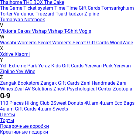
Thaihome
THE BOX
The Cake
The Game
Ticket system
Time
Time Gift Cards
Tomsarkgh.am
Torter Varduhuc
Truezard
Tsakhkadzor Zipline
Tumanyan Notebook
V
Viktoria Cakes
Vishap
Vishap T-Shirt
Vogis
W
Wasabi
Women's Secret
Women's Secret Gift Cards
WoodWide
X
Xdrive
Xiaomi
Y
Yell Extreme Park
Yeraz Kids Gift Cards
Yerevan Park
Yerevan
Zipline
Yev Wine
Z
Zangak Bookstore
Zangak Gift Cards
Zani Handmade
Zara
Wines
Zeal AV Solutions
Zhest Psychological Center
Zootopia
0-9
110 Places Hiking Club
2Sweet Donuts
4U.am
4u.am Eco Bags
4u.am Gift Cards
4u.am Sweets
Цветы
Торты
Подарочные коробки
Креативные подарки