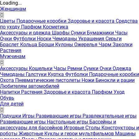
Loading...
Женщинам
Цветы
Подарочные коробки
Здоровье и красота
Средства
по уходу
Парфюм
Косметика
Аксессуары и одежда
Шарфы
Сумки
Бумажники
Часы
Очки
Футболки
Носки
Чемоданы
Украшения
Серьги
Браслет
Кольца
Броши
Кулоны
Ожерелья
Чарм
Заколки
Растения
Мужчинам
Аксессуары
Кошельки
Часы
Ремни
Сумки
Очки
Одежда
Чемоданы
Галстуки
Куртка
Футболки
Подарочные коробки
Охота
Пневматические пистолеты
Ножи
Бинокли и рации
Любителям автомобилей
Напитки
Растения
Здоровье и красота
Парфюм
Уход
Обувь
Для детей
Подушки
Игры
Развивающие игры
Развлекательные игры
Развивающие игры
Настольные игры
Бассейны и
аксессуары для бассейнов
Игровые Столы
Конструкторы и
роботы
Животные
Куклы и герои мультфильмов
Машины