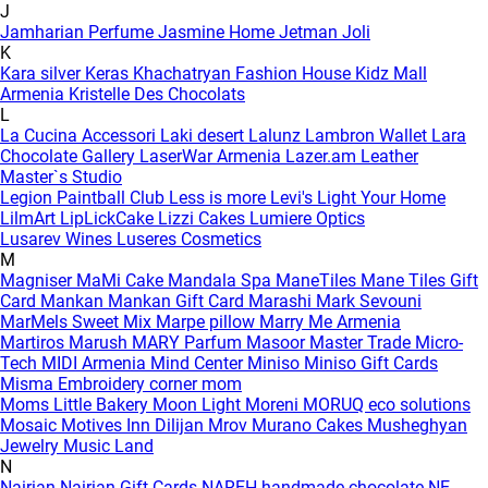
J
Jamharian Perfume
Jasmine Home
Jetman
Joli
K
Kara silver
Keras
Khachatryan Fashion House
Kidz Mall
Armenia
Kristelle Des Chocolats
L
La Cucina Accessori
Laki desert
Lalunz
Lambron Wallet
Lara
Chocolate Gallery
LaserWar Armenia
Lazer.am
Leather
Master`s Studio
Legion Paintball Club
Less is more
Levi's
Light Your Home
LilmArt
LipLickCake
Lizzi Cakes
Lumiere Optics
Lusarev Wines
Luseres Cosmetics
M
Magniser
MaMi Cake
Mandala Spa
ManeTiles
Mane Tiles Gift
Card
Mankan
Mankan Gift Card
Marashi
Mark Sevouni
MarMels Sweet Mix
Marpe pillow
Marry Me Armenia
Martiros
Marush
MARY Parfum
Masoor
Master Trade
Micro-
Tech
MIDI Armenia
Mind Center
Miniso
Miniso Gift Cards
Misma Embroidery corner
mom
Moms Little Bakery
Moon Light
Moreni
MORUQ eco solutions
Mosaic
Motives Inn Dilijan
Mrov
Murano Cakes
Musheghyan
Jewelry
Music Land
N
Nairian
Nairian Gift Cards
NAREH handmade chocolate
NE