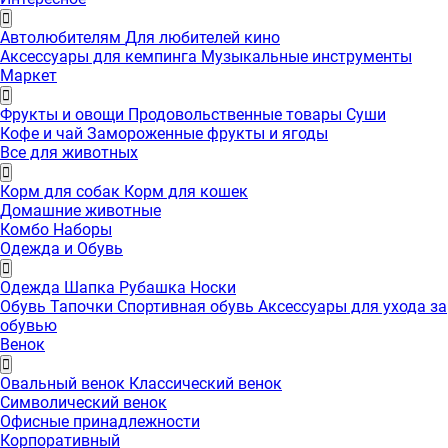
Автолюбителям
Для любителей кино
Аксессуары для кемпинга
Музыкальные инструменты
Маркет
Фрукты и овощи
Продовольственные товары
Суши
Кофе и чай
Замороженные фрукты и ягоды
Все для животных
Корм для собак
Корм для кошек
Домашние животные
Комбо Наборы
Одежда и Обувь
Одежда
Шапка
Рубашка
Носки
Обувь
Тапочки
Спортивная обувь
Аксессуары для ухода за
обувью
Венок
Овальный венок
Классический венок
Символический венок
Офисные принадлежности
Корпоративный