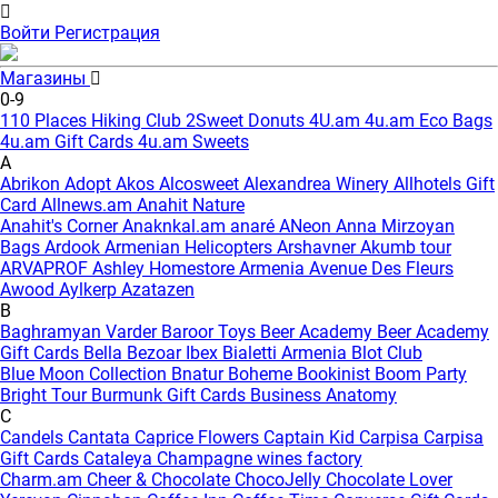
Войти
Регистрация
Магазины
0-9
110 Places Hiking Club
2Sweet Donuts
4U.am
4u.am Eco Bags
4u.am Gift Cards
4u.am Sweets
A
Abrikon
Adopt
Akos
Alcosweet
Alexandrea Winery
Allhotels Gift
Card
Allnews.am
Anahit Nature
Anahit's Corner
Anaknkal.am
anaré
ANeon
Anna Mirzoyan
Bags
Ardook
Armenian Helicopters
Arshavner Akumb tour
ARVAPROF
Ashley Homestore Armenia
Avenue Des Fleurs
Awood
Aylkerp
Azatazen
B
Baghramyan Varder
Baroor Toys
Beer Academy
Beer Academy
Gift Cards
Bella
Bezoar Ibex
Bialetti Armenia
Blot Club
Blue Moon Collection
Bnatur
Boheme
Bookinist
Boom Party
Bright Tour
Burmunk Gift Cards
Business Anatomy
C
Candels
Cantata
Caprice Flowers
Captain Kid
Carpisa
Carpisa
Gift Cards
Cataleya
Champagne wines factory
Charm.am
Cheer & Chocolate
ChocoJelly
Chocolate Lover