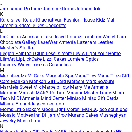
J
Jamharian Perfume
Jasmine Home
Jetman
Joli
K
Kara silver
Keras
Khachatryan Fashion House
Kidz Mall
Armenia
Kristelle Des Chocolats
L
La Cucina Accessori
Laki desert
Lalunz
Lambron Wallet
Lara
Chocolate Gallery
LaserWar Armenia
Lazer.am
Leather
Master`s Studio
Legion Paintball Club
Less is more
Levi's
Light Your Home
LilmArt
LipLickCake
Lizzi Cakes
Lumiere Optics
Lusarev Wines
Luseres Cosmetics
M
Magniser
MaMi Cake
Mandala Spa
ManeTiles
Mane Tiles Gift
Card
Mankan
Mankan Gift Card
Marashi
Mark Sevouni
MarMels Sweet Mix
Marpe pillow
Marry Me Armenia
Martiros
Marush
MARY Parfum
Masoor
Master Trade
Micro-
Tech
MIDI Armenia
Mind Center
Miniso
Miniso Gift Cards
Misma Embroidery corner
mom
Moms Little Bakery
Moon Light
Moreni
MORUQ eco solutions
Mosaic
Motives Inn Dilijan
Mrov
Murano Cakes
Musheghyan
Jewelry
Music Land
N
Nairian
Nairian Gift Cards
NAREH handmade chocolate
NE