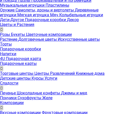
и поезда
Пазлы
Прорезывательи и погремушки
Музыкальные игрушки
Пластилины
Оружие
Самолеты, дроны и вертолеты
Деревянные
игрушки
Мягкая игрушка
Мяч
Колыбельные игрушки
Дети-Другое
Подарочные коробки
Декор
Цветы и Растения
Розы
Букеты
Цветочные композиции
Растение
Долговечные цветы
Искусственные цветы
Торты
Подарочные коробки
Напитки
4U Подарочная карта
Подарочные карты
Торговые центры
Центры Развлечений
Книжные дома
Детские центры
Курсы
Услуги
Сладости
Печенье
Шоколадные конфеты
Джемы и мед
Пончики
Сухофрукты
Желе
Композиции
Вкусные композиции
Фруктовые композиции