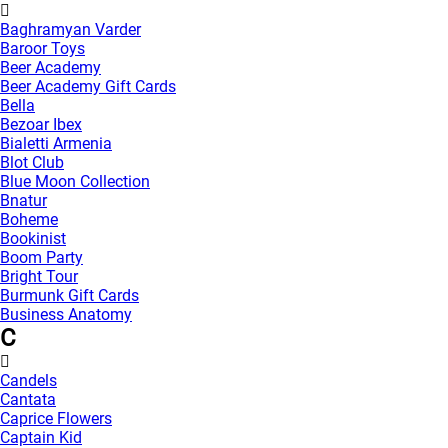
Baghramyan Varder
Baroor Toys
Beer Academy
Beer Academy Gift Cards
Bella
Bezoar Ibex
Bialetti Armenia
Blot Club
Blue Moon Collection
Bnatur
Boheme
Bookinist
Boom Party
Bright Tour
Burmunk Gift Cards
Business Anatomy
C
Candels
Cantata
Caprice Flowers
Captain Kid