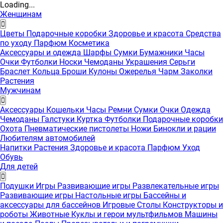
Loading...
Женщинам
Цветы
Подарочные коробки
Здоровье и красота
Средства
по уходу
Парфюм
Косметика
Аксессуары и одежда
Шарфы
Сумки
Бумажники
Часы
Очки
Футболки
Носки
Чемоданы
Украшения
Серьги
Браслет
Кольца
Броши
Кулоны
Ожерелья
Чарм
Заколки
Растения
Мужчинам
Аксессуары
Кошельки
Часы
Ремни
Сумки
Очки
Одежда
Чемоданы
Галстуки
Куртка
Футболки
Подарочные коробки
Охота
Пневматические пистолеты
Ножи
Бинокли и рации
Любителям автомобилей
Напитки
Растения
Здоровье и красота
Парфюм
Уход
Обувь
Для детей
Подушки
Игры
Развивающие игры
Развлекательные игры
Развивающие игры
Настольные игры
Бассейны и
аксессуары для бассейнов
Игровые Столы
Конструкторы и
роботы
Животные
Куклы и герои мультфильмов
Машины