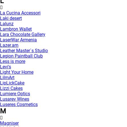
L
La Cucina Accessori
Laki desert
Lalunz
Lambron Wallet
Lara Chocolate Gallery
LaserWar Armenia
Lazer.am
Leather Master`s Studio
Legion Paintball Club
Less is more
Levi's
Light Your Home
LilmArt
LipLickCake
Lizzi Cakes
Lumiere Optics
Lusarev Wines
Luseres Cosmetics
M
Magniser