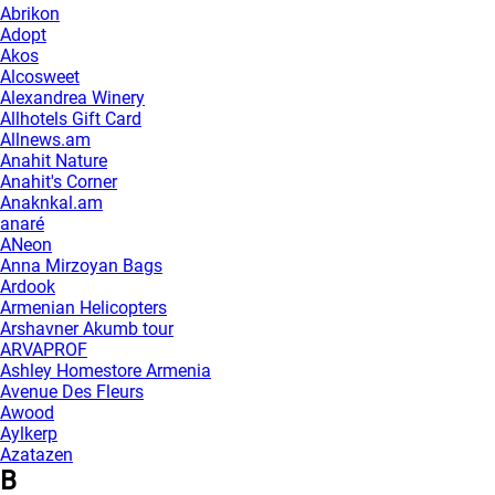
Abrikon
Adopt
Akos
Alcosweet
Alexandrea Winery
Allhotels Gift Card
Allnews.am
Anahit Nature
Anahit's Corner
Anaknkal.am
anaré
ANeon
Anna Mirzoyan Bags
Ardook
Armenian Helicopters
Arshavner Akumb tour
ARVAPROF
Ashley Homestore Armenia
Avenue Des Fleurs
Awood
Aylkerp
Azatazen
B