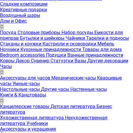
Сладкие композиции
Креативные подарки
Воздушный шары
Дом и Офис
Посуда
Столовые приборы
Набор посуды
Емкости для
приправ
Бутылки и шейкеры
Чайники
Тарелки и подносы
Стаканы и кружки
Кастрюли и сковородки
Мебель
Ночники
Кухонные принадлежности
Товары для дома
Bedroom accessories
Подушки
Ванные принадлежности
Ковры
Декор
Сувенир
Статуэтки
Вазы
Другие декорации
Часы
Аксессуары для часов
Механические часы
Кварцевые
часы
Умные часы
Настольные часы
Другие часы
Настенные часы
Книги & Канцтовары
Канцелярские товары
Детская литература
Бизнес
литература
Художественная литература
Нехудожественная
литература
Учебники
Аксессуары и украшения