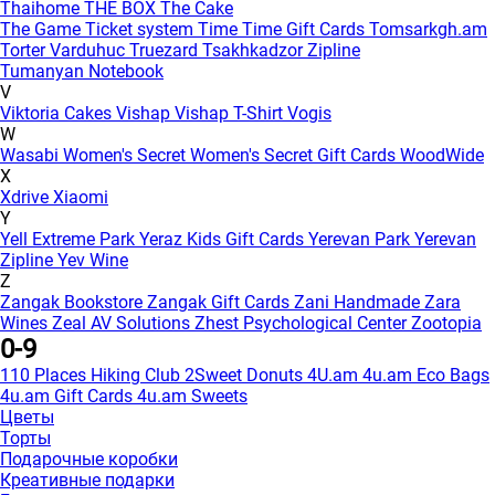
Thaihome
THE BOX
The Cake
The Game
Ticket system
Time
Time Gift Cards
Tomsarkgh.am
Torter Varduhuc
Truezard
Tsakhkadzor Zipline
Tumanyan Notebook
V
Viktoria Cakes
Vishap
Vishap T-Shirt
Vogis
W
Wasabi
Women's Secret
Women's Secret Gift Cards
WoodWide
X
Xdrive
Xiaomi
Y
Yell Extreme Park
Yeraz Kids Gift Cards
Yerevan Park
Yerevan
Zipline
Yev Wine
Z
Zangak Bookstore
Zangak Gift Cards
Zani Handmade
Zara
Wines
Zeal AV Solutions
Zhest Psychological Center
Zootopia
0-9
110 Places Hiking Club
2Sweet Donuts
4U.am
4u.am Eco Bags
4u.am Gift Cards
4u.am Sweets
Цветы
Торты
Подарочные коробки
Креативные подарки