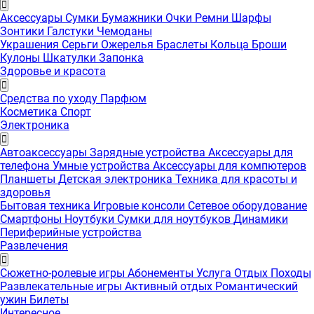
Аксессуары
Сумки
Бумажники
Очки
Ремни
Шарфы
Зонтики
Галстуки
Чемоданы
Украшения
Серьги
Ожерелья
Браслеты
Кольца
Броши
Кулоны
Шкатулки
Запонка
Здоровье и красота
Средства по уходу
Парфюм
Косметика
Спорт
Электроника
Автоаксессуары
Зарядные устройства
Аксессуары для
телефона
Умные устройства
Аксессуары для компютеров
Планшеты
Детская электроника
Техника для красоты и
здоровья
Бытовая техника
Игровые консоли
Сетевое оборудование
Смартфоны
Ноутбуки
Сумки для ноутбуков
Динамики
Периферийные устройства
Развлечения
Сюжетно-ролевые игры
Абонементы
Услуга
Отдых
Походы
Развлекательные игры
Активный отдых
Романтический
ужин
Билеты
Интересноe