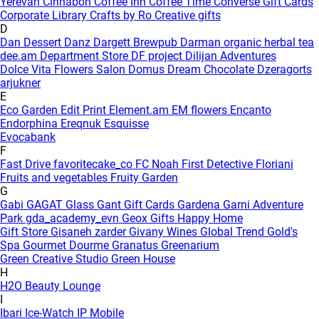
Yerevan
Cinnabon
Coffee Inn
Coffee Time
Converse Gift Cards
Corporate Library
Crafts by Ro
Creative gifts
D
Dan Dessert
Danz
Dargett Brewpub
Darman organic herbal tea
dee.am
Department Store
DF project
Dilijan Adventures
Dolce Vita Flowers Salon
Domus
Dream Chocolate
Dzeragorts
arjukner
E
Eco Garden
Edit Print
Element.am
EM flowers
Encanto
Endorphina
Ereqnuk
Esquisse
Evocabank
F
Fast Drive
favoritecake_co
FC Noah
First Detective
Floriani
Fruits and vegetables
Fruity Garden
G
Gabi
GAGAT Glass
Gant Gift Cards
Gardena
Garni Adventure
Park
gda_academy_evn
Geox
Gifts Happy Home
Gift Store
Gisaneh zarder
Givany Wines
Global Trend
Gold's
Spa
Gourmet Dourme
Granatus
Greenarium
Green Creative Studio
Green House
H
H2O Beauty Lounge
I
Ibari
Ice-Watch
IP Mobile