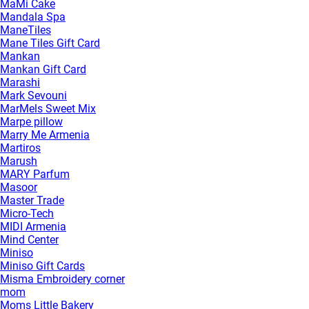
MaMi Cake
Mandala Spa
ManeTiles
Mane Tiles Gift Card
Mankan
Mankan Gift Card
Marashi
Mark Sevouni
MarMels Sweet Mix
Marpe pillow
Marry Me Armenia
Martiros
Marush
MARY Parfum
Masoor
Master Trade
Micro-Tech
MIDI Armenia
Mind Center
Miniso
Miniso Gift Cards
Misma Embroidery corner
mom
Moms Little Bakery