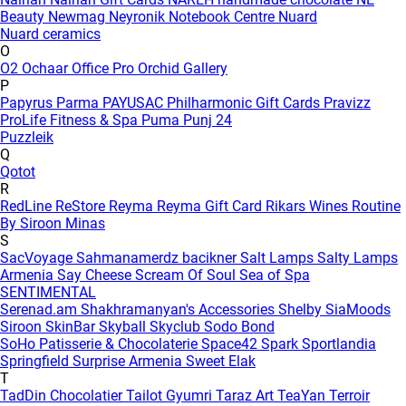
Beauty
Newmag
Neyronik
Notebook Centre
Nuard
Nuard ceramics
O
O2
Ochaar
Office Pro
Orchid Gallery
P
Papyrus
Parma
PAYUSAC
Philharmonic Gift Cards
Pravizz
ProLife Fitness & Spa
Puma
Punj 24
Puzzleik
Q
Qotot
R
RedLine
ReStore
Reyma
Reyma Gift Card
Rikars Wines
Routine
By Siroon Minas
S
SacVoyage
Sahmanamerdz bacikner
Salt Lamps
Salty Lamps
Armenia
Say Cheese
Scream Of Soul
Sea of Spa
SENTIMENTAL
Serenad.am
Shakhramanyan's Accessories
Shelby
SiaMoods
Siroon SkinBar
Skyball
Skyclub
Sodo Bond
SoHo Patisserie & Chocolaterie
Space42
Spark
Sportlandia
Springfield
Surprise Armenia
Sweet Elak
T
TadDin Chocolatier
Tailot Gyumri
Taraz Art
TeaYan
Terroir