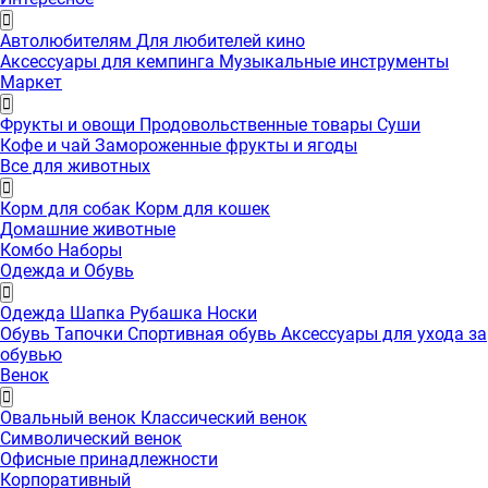
Автолюбителям
Для любителей кино
Аксессуары для кемпинга
Музыкальные инструменты
Маркет
Фрукты и овощи
Продовольственные товары
Суши
Кофе и чай
Замороженные фрукты и ягоды
Все для животных
Корм для собак
Корм для кошек
Домашние животные
Комбо Наборы
Одежда и Обувь
Одежда
Шапка
Рубашка
Носки
Обувь
Тапочки
Спортивная обувь
Аксессуары для ухода за
обувью
Венок
Овальный венок
Классический венок
Символический венок
Офисные принадлежности
Корпоративный