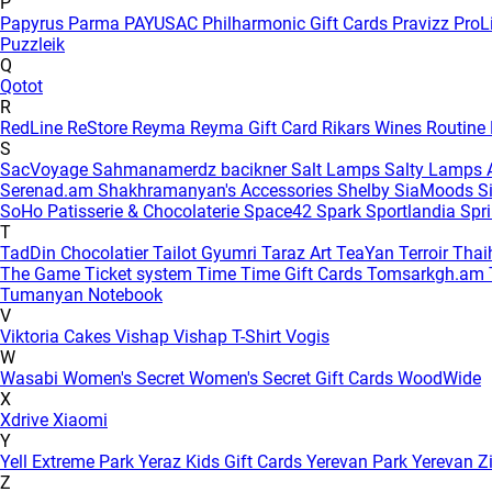
P
Papyrus
Parma
PAYUSAC
Philharmonic Gift Cards
Pravizz
ProL
Puzzleik
Q
Qotot
R
RedLine
ReStore
Reyma
Reyma Gift Card
Rikars Wines
Routine
S
SacVoyage
Sahmanamerdz bacikner
Salt Lamps
Salty Lamps
Serenad.am
Shakhramanyan's Accessories
Shelby
SiaMoods
S
SoHo Patisserie & Chocolaterie
Space42
Spark
Sportlandia
Spr
T
TadDin Chocolatier
Tailot Gyumri
Taraz Art
TeaYan
Terroir
Tha
The Game
Ticket system
Time
Time Gift Cards
Tomsarkgh.am
Tumanyan Notebook
V
Viktoria Cakes
Vishap
Vishap T-Shirt
Vogis
W
Wasabi
Women's Secret
Women's Secret Gift Cards
WoodWide
X
Xdrive
Xiaomi
Y
Yell Extreme Park
Yeraz Kids Gift Cards
Yerevan Park
Yerevan Z
Z