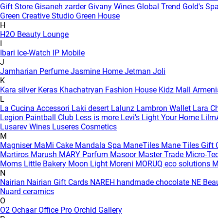
Gift Store
Gisaneh zarder
Givany Wines
Global Trend
Gold's Sp
Green Creative Studio
Green House
H
H2O Beauty Lounge
I
Ibari
Ice-Watch
IP Mobile
J
Jamharian Perfume
Jasmine Home
Jetman
Joli
K
Kara silver
Keras
Khachatryan Fashion House
Kidz Mall Armen
L
La Cucina Accessori
Laki desert
Lalunz
Lambron Wallet
Lara C
Legion Paintball Club
Less is more
Levi's
Light Your Home
Lilm
Lusarev Wines
Luseres Cosmetics
M
Magniser
MaMi Cake
Mandala Spa
ManeTiles
Mane Tiles Gift
Martiros
Marush
MARY Parfum
Masoor
Master Trade
Micro-Te
Moms Little Bakery
Moon Light
Moreni
MORUQ eco solutions
M
N
Nairian
Nairian Gift Cards
NAREH handmade chocolate
NE Bea
Nuard ceramics
O
O2
Ochaar
Office Pro
Orchid Gallery