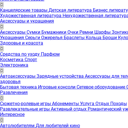
Канцелярские товары
Детская литература
Бизнес литерат
Художественная литература
Нехудожественная литератур
Аксессуары и украшения
Аксессуары
Сумки
Бумажники
Очки
Ремни
Шарфы
Зонти
Украшения
Серьги
Ожерелья
Браслеты
Кольца
Броши
Кул
Здоровье и красота
Средства по уходу
Парфюм
Косметика
Спорт
Электроника
Автоаксессуары
Зарядные устройства
Аксессуары для те
здоровья
Бытовая техника
Игровые консоли
Сетевое оборудование
Развлечения
Сюжетно-ролевые игры
Абонементы
Услуга
Отдых
Походы
Развлекательные игры
Активный отдых
Романтический у
Интересноe
Автолюбителям
Для любителей кино