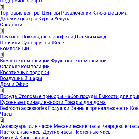
Подарочные карты
Торговые центры
Центры Развлечений
Книжные дома
Детские центры
Курсы
Услуги
Сладости
Печенье
Шоколадные конфеты
Джемы и мед
Пончики
Сухофрукты
Желе
Композиции
Вкусные композиции
Фруктовые композиции
Сладкие композиции
Креативные подарки
Воздушный шары
Дом и Офис
Посуда
Столовые приборы
Набор посуды
Емкости для пр
Кухонные принадлежности
Товары для дома
Bedroom accessories
Подушки
Ванные принадлежности
Ко
Часы
Аксессуары для часов
Механические часы
Кварцевые час
Настольные часы
Другие часы
Настенные часы
Книги & Канцтовары