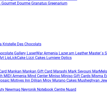
a
Gourmet Dourme
Granatus
Greenarium
ia
Kristelle Des Chocolats
hocolate Gallery
LaserWar Armenia
Lazer.am
Leather Master`s S
Art
LipLickCake
Lizzi Cakes
Lumiere Optics
 Card
Mankan
Mankan Gift Card
Marashi
Mark Sevouni
MarMels
ch
MIDI Armenia
Mind Center
Miniso
Miniso Gift Cards
Misma Em
osaic
Motives Inn Dilijan
Mrov
Murano Cakes
Musheghyan Jew
uty
Newmag
Neyronik
Notebook Centre
Nuard