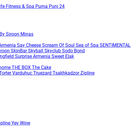
ife Fitness & Spa
Puma
Punj 24
 By Siroon Minas
 Armenia
Say Cheese
Scream Of Soul
Sea of Spa
SENTIMENTAL
iroon SkinBar
Skyball
Skyclub
Sodo Bond
ingfield
Surprise Armenia
Sweet Elak
ihome
THE BOX
The Cake
Torter Varduhuc
Truezard
Tsakhkadzor Zipline
ipline
Yev Wine