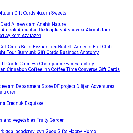
4u.am Gift Cards
4u.am Sweets
t Card
Allnews.am
Anahit Nature
s
Ardook
Armenian Helicopters
Arshavner Akumb tour
od
Aylkerp
Azatazen
Gift Cards
Bella
Bezoar Ibex
Bialetti Armenia
Blot Club
ght Tour
Burmunk Gift Cards
Business Anatomy
ift Cards
Cataleya
Champagne wines factory
van
Cinnabon
Coffee Inn
Coffee Time
Converse Gift Cards
dee.am
Department Store
DF project
Dilijan Adventures
arjukner
ina
Ereqnuk
Esquisse
ts and vegetables
Fruity Garden
ark
gda_academy_evn
Geox
Gifts Happy Home