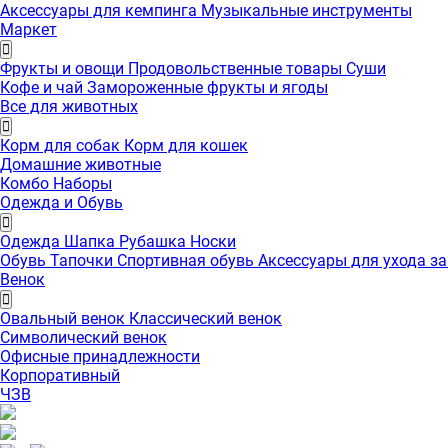
Аксессуары для кемпинга
Музыкальные инструменты
Маркет
Фрукты и овощи
Продовольственные товары
Суши
Кофе и чай
Замороженные фрукты и ягоды
Все для животных
Корм для собак
Корм для кошек
Домашние животные
Комбо Наборы
Одежда и Обувь
Одежда
Шапка
Рубашка
Носки
Обувь
Тапочки
Спортивная обувь
Аксессуары для ухода з
Венок
Овальный венок
Классический венок
Символический венок
Офисные принадлежности
Корпоративный
ЧЗВ