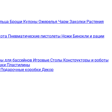
льца
Броши
Кулоны
Ожерелья
Чарм
Заколки
Растения
хота
Пневматические пистолеты
Ножи
Бинокли и рации
ры для бассейнов
Игровые Столы
Конструкторы и роботы
шки
Пластилины
е
Подарочные коробки
Декор