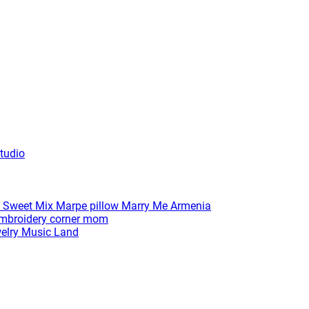
tudio
 Sweet Mix
Marpe pillow
Marry Me Armenia
broidery corner
mom
elry
Music Land