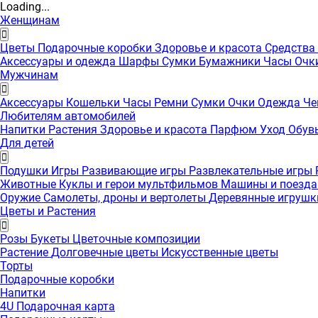
Loading...
Женщинам
Цветы
Подарочные коробки
Здоровье и красота
Средства
Аксессуары и одежда
Шарфы
Сумки
Бумажники
Часы
Очк
Мужчинам
Аксессуары
Кошельки
Часы
Ремни
Сумки
Очки
Одежда
Че
Любителям автомобилей
Напитки
Растения
Здоровье и красота
Парфюм
Уход
Обув
Для детей
Подушки
Игры
Развивающие игры
Развлекательные игры
Животные
Куклы и герои мультфильмов
Машины и поезд
Оружие
Самолеты, дроны и вертолеты
Деревянные игруш
Цветы и Растения
Розы
Букеты
Цветочные композиции
Растение
Долговечные цветы
Искусственные цветы
Торты
Подарочные коробки
Напитки
4U Подарочная карта