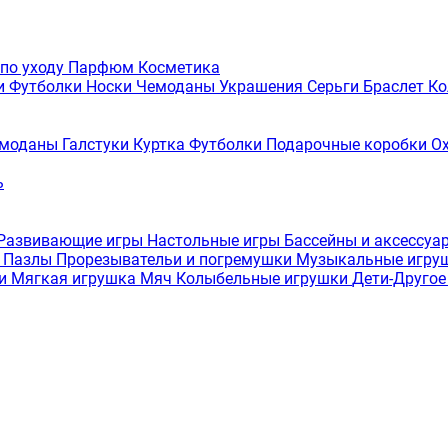
 по уходу
Парфюм
Косметика
и
Футболки
Носки
Чемоданы
Украшения
Серьги
Браслет
Ко
моданы
Галстуки
Куртка
Футболки
Подарочные коробки
О
ь
Развивающие игры
Настольные игры
Бассейны и аксессуа
а
Пазлы
Прорезывательи и погремушки
Музыкальные игру
ки
Мягкая игрушка
Мяч
Колыбельные игрушки
Дети-Друго