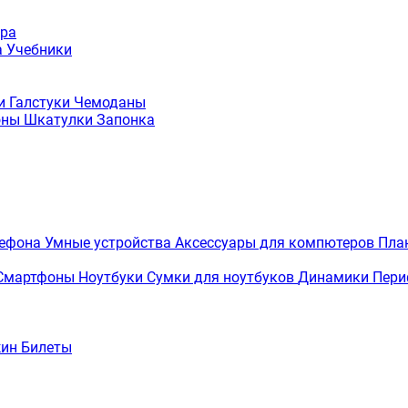
ура
а
Учебники
ки
Галстуки
Чемоданы
оны
Шкатулки
Запонка
лефона
Умные устройства
Аксессуары для компютеров
Пла
Смартфоны
Ноутбуки
Сумки для ноутбуков
Динамики
Пери
жин
Билеты