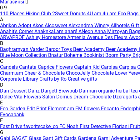
Магазины
0-9
110 Places Hiking Club
2Sweet Donuts
4U.am
4u.am Eco Bags
A
Abrikon
Adopt
Akos
Alcosweet
Alexandrea Winery
Allhotels Gif
Anahit's Corner
Anaknkal.am
anaré
ANeon
Anna Mirzoyan Bag
ARVAPROF
Ashley Homestore Armenia
Avenue Des Fleurs
Awo
B
Baghramyan Varder
Baroor Toys
Beer Academy
Beer Academy 
Blue Moon Collection
Bnatur
Boheme
Bookinist
Boom Party
Bri
C
Candels
Cantata
Caprice Flowers
Captain Kid
Carpisa
Carpisa G
Charm.am
Cheer & Chocolate
ChocoJelly
Chocolate Lover Yere
Corporate Library
Crafts by Ro
Creative gifts
D
Dan Dessert
Danz
Dargett Brewpub
Darman organic herbal tea
Dolce Vita Flowers Salon
Domus
Dream Chocolate
Dzeragorts 
E
Eco Garden
Edit Print
Element.am
EM flowers
Encanto
Endorph
Evocabank
F
Fast Drive
favoritecake_co
FC Noah
First Detective
Floriani
Frui
G
Gabi
GAGAT Glass
Gant Gift Cards
Gardena
Garni Adventure P