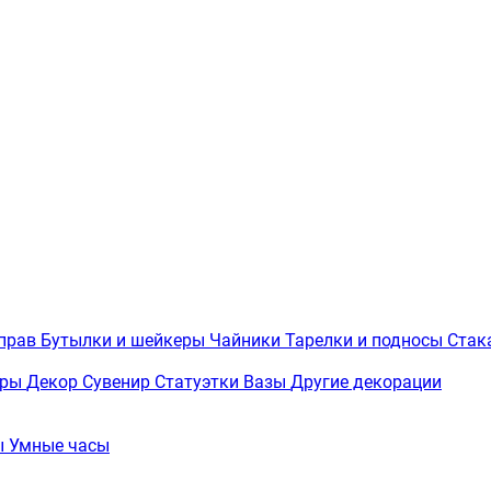
иправ
Бутылки и шейкеры
Чайники
Тарелки и подносы
Стак
вры
Декор
Сувенир
Статуэтки
Вазы
Другие декорации
ы
Умные часы