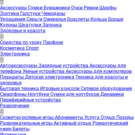
Аксессуары
Сумки
Бумажники
Очки
Ремни
Шарфы
Зонтики
Галстуки
Чемоданы
Украшения
Серьги
Ожерелья
Браслеты
Кольца
Броши
Кулоны
Шкатулки
Запонка
Здоровье и красота
Средства по уходу
Парфюм
Косметика
Спорт
Электроника
Автоаксессуары
Зарядные устройства
Аксессуары для
телефона
Умные устройства
Аксессуары для компютеров
Планшеты
Детская электроника
Техника для красоты и
здоровья
Бытовая техника
Игровые консоли
Сетевое оборудование
Смартфоны
Ноутбуки
Сумки для ноутбуков
Динамики
Периферийные устройства
Развлечения
Сюжетно-ролевые игры
Абонементы
Услуга
Отдых
Походы
Развлекательные игры
Активный отдых
Романтический
ужин
Билеты
Интересноe