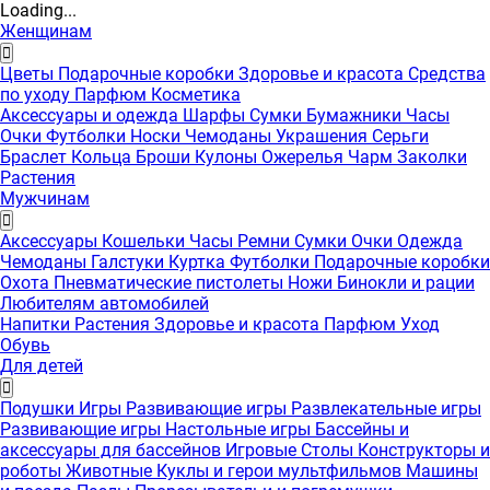
Loading...
Женщинам
Цветы
Подарочные коробки
Здоровье и красота
Средства
по уходу
Парфюм
Косметика
Аксессуары и одежда
Шарфы
Сумки
Бумажники
Часы
Очки
Футболки
Носки
Чемоданы
Украшения
Серьги
Браслет
Кольца
Броши
Кулоны
Ожерелья
Чарм
Заколки
Растения
Мужчинам
Аксессуары
Кошельки
Часы
Ремни
Сумки
Очки
Одежда
Чемоданы
Галстуки
Куртка
Футболки
Подарочные коробки
Охота
Пневматические пистолеты
Ножи
Бинокли и рации
Любителям автомобилей
Напитки
Растения
Здоровье и красота
Парфюм
Уход
Обувь
Для детей
Подушки
Игры
Развивающие игры
Развлекательные игры
Развивающие игры
Настольные игры
Бассейны и
аксессуары для бассейнов
Игровые Столы
Конструкторы и
роботы
Животные
Куклы и герои мультфильмов
Машины