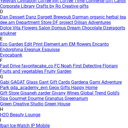
Yerevan
Cinnabon
Coffee Inn
Coffee Time
Converse Gift Cards
Corporate Library
Crafts by Ro
Creative gifts
D
Dan Dessert
Danz
Dargett Brewpub
Darman organic herbal tea
dee.am
Department Store
DF project
Dilijan Adventures
Dolce Vita Flowers Salon
Domus
Dream Chocolate
Dzeragorts
arjukner
E
Eco Garden
Edit Print
Element.am
EM flowers
Encanto
Endorphina
Ereqnuk
Esquisse
Evocabank
F
Fast Drive
favoritecake_co
FC Noah
First Detective
Floriani
Fruits and vegetables
Fruity Garden
G
Gabi
GAGAT Glass
Gant Gift Cards
Gardena
Garni Adventure
Park
gda_academy_evn
Geox
Gifts Happy Home
Gift Store
Gisaneh zarder
Givany Wines
Global Trend
Gold's
Spa
Gourmet Dourme
Granatus
Greenarium
Green Creative Studio
Green House
H
H2O Beauty Lounge
I
Ibari
Ice-Watch
IP Mobile