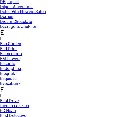
DF project
Dilijan Adventures
Dolce Vita Flowers Salon
Domus
Dream Chocolate
Dzeragorts arjukner
E
Eco Garden
Edit Print
Element.am
EM flowers
Encanto
Endorphina
Ereqnuk
Esquisse
Evocabank
F
Fast Drive
favoritecake_co
FC Noah
First Detective