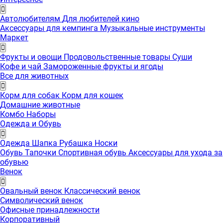
Автолюбителям
Для любителей кино
Аксессуары для кемпинга
Музыкальные инструменты
Маркет
Фрукты и овощи
Продовольственные товары
Суши
Кофе и чай
Замороженные фрукты и ягоды
Все для животных
Корм для собак
Корм для кошек
Домашние животные
Комбо Наборы
Одежда и Обувь
Одежда
Шапка
Рубашка
Носки
Обувь
Тапочки
Спортивная обувь
Аксессуары для ухода за
обувью
Венок
Овальный венок
Классический венок
Символический венок
Офисные принадлежности
Корпоративный