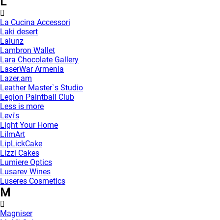
L
La Cucina Accessori
Laki desert
Lalunz
Lambron Wallet
Lara Chocolate Gallery
LaserWar Armenia
Lazer.am
Leather Master`s Studio
Legion Paintball Club
Less is more
Levi's
Light Your Home
LilmArt
LipLickCake
Lizzi Cakes
Lumiere Optics
Lusarev Wines
Luseres Cosmetics
M
Magniser