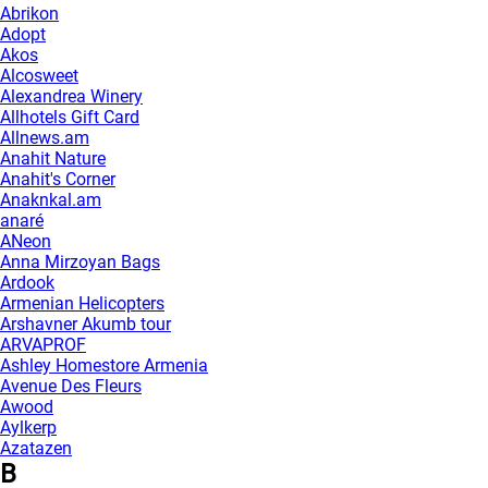
Abrikon
Adopt
Akos
Alcosweet
Alexandrea Winery
Allhotels Gift Card
Allnews.am
Anahit Nature
Anahit's Corner
Anaknkal.am
anaré
ANeon
Anna Mirzoyan Bags
Ardook
Armenian Helicopters
Arshavner Akumb tour
ARVAPROF
Ashley Homestore Armenia
Avenue Des Fleurs
Awood
Aylkerp
Azatazen
B