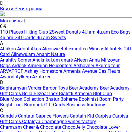
Войти
Регистрация
Магазины
0-9
110 Places Hiking Club
2Sweet Donuts
4U.am
4u.am Eco Bags
4u.am Gift Cards
4u.am Sweets
A
Abrikon
Adopt
Akos
Alcosweet
Alexandrea Winery
Allhotels Gift
Card
Allnews.am
Anahit Nature
Anahit's Corner
Anaknkal.am
anaré
ANeon
Anna Mirzoyan
Bags
Ardook
Armenian Helicopters
Arshavner Akumb tour
ARVAPROF
Ashley Homestore Armenia
Avenue Des Fleurs
Awood
Aylkerp
Azatazen
B
Baghramyan Varder
Baroor Toys
Beer Academy
Beer Academy
Gift Cards
Bella
Bezoar Ibex
Bialetti Armenia
Blot Club
Blue Moon Collection
Bnatur
Boheme
Bookinist
Boom Party
Bright Tour
Burmunk Gift Cards
Business Anatomy
C
Candels
Cantata
Caprice Flowers
Captain Kid
Carpisa
Carpisa
Gift Cards
Cataleya
Champagne wines factory
Charm.am
Cheer & Chocolate
ChocoJelly
Chocolate Lover