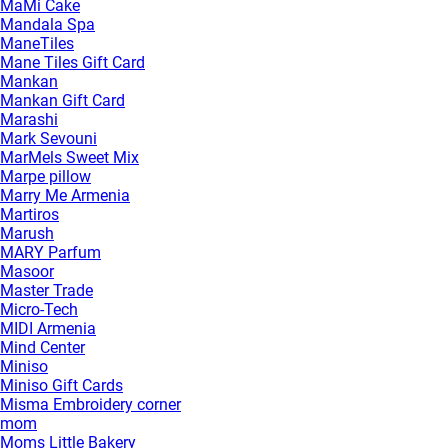
MaMi Cake
Mandala Spa
ManeTiles
Mane Tiles Gift Card
Mankan
Mankan Gift Card
Marashi
Mark Sevouni
MarMels Sweet Mix
Marpe pillow
Marry Me Armenia
Martiros
Marush
MARY Parfum
Masoor
Master Trade
Micro-Tech
MIDI Armenia
Mind Center
Miniso
Miniso Gift Cards
Misma Embroidery corner
mom
Moms Little Bakery