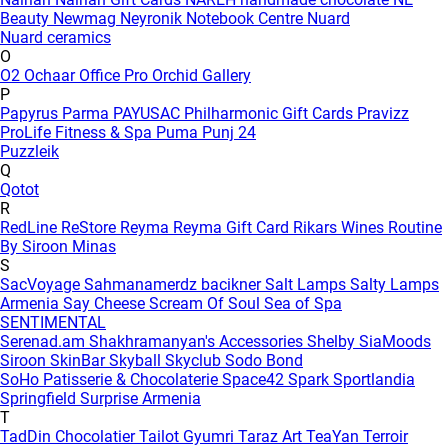
Beauty
Newmag
Neyronik
Notebook Centre
Nuard
Nuard ceramics
O
O2
Ochaar
Office Pro
Orchid Gallery
P
Papyrus
Parma
PAYUSAC
Philharmonic Gift Cards
Pravizz
ProLife Fitness & Spa
Puma
Punj 24
Puzzleik
Q
Qotot
R
RedLine
ReStore
Reyma
Reyma Gift Card
Rikars Wines
Routine
By Siroon Minas
S
SacVoyage
Sahmanamerdz bacikner
Salt Lamps
Salty Lamps
Armenia
Say Cheese
Scream Of Soul
Sea of Spa
SENTIMENTAL
Serenad.am
Shakhramanyan's Accessories
Shelby
SiaMoods
Siroon SkinBar
Skyball
Skyclub
Sodo Bond
SoHo Patisserie & Chocolaterie
Space42
Spark
Sportlandia
Springfield
Surprise Armenia
T
TadDin Chocolatier
Tailot Gyumri
Taraz Art
TeaYan
Terroir