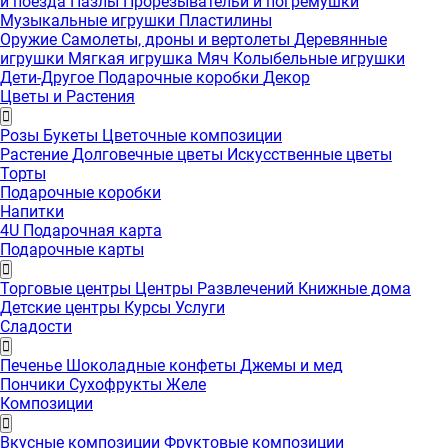
и поезда
Пазлы
Прорезывательи и погремушки
Музыкальные игрушки
Пластилины
Оружие
Самолеты, дроны и вертолеты
Деревянные
игрушки
Мягкая игрушка
Мяч
Колыбельные игрушки
Дети-Другое
Подарочные коробки
Декор
Цветы и Растения
Розы
Букеты
Цветочные композиции
Растение
Долговечные цветы
Искусственные цветы
Торты
Подарочные коробки
Напитки
4U Подарочная карта
Подарочные карты
Торговые центры
Центры Развлечений
Книжные дома
Детские центры
Курсы
Услуги
Сладости
Печенье
Шоколадные конфеты
Джемы и мед
Пончики
Сухофрукты
Желе
Композиции
Вкусные композиции
Фруктовые композиции