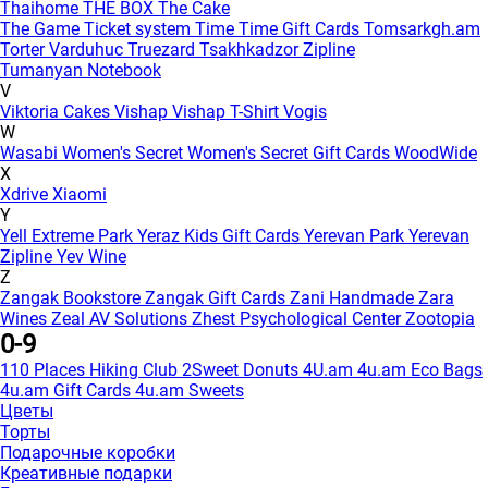
Thaihome
THE BOX
The Cake
The Game
Ticket system
Time
Time Gift Cards
Tomsarkgh.am
Torter Varduhuc
Truezard
Tsakhkadzor Zipline
Tumanyan Notebook
V
Viktoria Cakes
Vishap
Vishap T-Shirt
Vogis
W
Wasabi
Women's Secret
Women's Secret Gift Cards
WoodWide
X
Xdrive
Xiaomi
Y
Yell Extreme Park
Yeraz Kids Gift Cards
Yerevan Park
Yerevan
Zipline
Yev Wine
Z
Zangak Bookstore
Zangak Gift Cards
Zani Handmade
Zara
Wines
Zeal AV Solutions
Zhest Psychological Center
Zootopia
0-9
110 Places Hiking Club
2Sweet Donuts
4U.am
4u.am Eco Bags
4u.am Gift Cards
4u.am Sweets
Цветы
Торты
Подарочные коробки
Креативные подарки