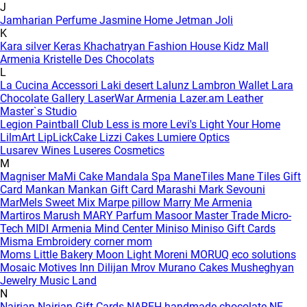
J
Jamharian Perfume
Jasmine Home
Jetman
Joli
K
Kara silver
Keras
Khachatryan Fashion House
Kidz Mall
Armenia
Kristelle Des Chocolats
L
La Cucina Accessori
Laki desert
Lalunz
Lambron Wallet
Lara
Chocolate Gallery
LaserWar Armenia
Lazer.am
Leather
Master`s Studio
Legion Paintball Club
Less is more
Levi's
Light Your Home
LilmArt
LipLickCake
Lizzi Cakes
Lumiere Optics
Lusarev Wines
Luseres Cosmetics
M
Magniser
MaMi Cake
Mandala Spa
ManeTiles
Mane Tiles Gift
Card
Mankan
Mankan Gift Card
Marashi
Mark Sevouni
MarMels Sweet Mix
Marpe pillow
Marry Me Armenia
Martiros
Marush
MARY Parfum
Masoor
Master Trade
Micro-
Tech
MIDI Armenia
Mind Center
Miniso
Miniso Gift Cards
Misma Embroidery corner
mom
Moms Little Bakery
Moon Light
Moreni
MORUQ eco solutions
Mosaic
Motives Inn Dilijan
Mrov
Murano Cakes
Musheghyan
Jewelry
Music Land
N
Nairian
Nairian Gift Cards
NAREH handmade chocolate
NE