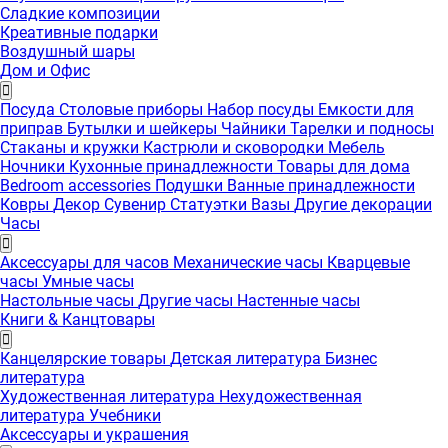
Сладкие композиции
Креативные подарки
Воздушный шары
Дом и Офис
Посуда
Столовые приборы
Набор посуды
Емкости для
приправ
Бутылки и шейкеры
Чайники
Тарелки и подносы
Стаканы и кружки
Кастрюли и сковородки
Мебель
Ночники
Кухонные принадлежности
Товары для дома
Bedroom accessories
Подушки
Ванные принадлежности
Ковры
Декор
Сувенир
Статуэтки
Вазы
Другие декорации
Часы
Аксессуары для часов
Механические часы
Кварцевые
часы
Умные часы
Настольные часы
Другие часы
Настенные часы
Книги & Канцтовары
Канцелярские товары
Детская литература
Бизнес
литература
Художественная литература
Нехудожественная
литература
Учебники
Аксессуары и украшения