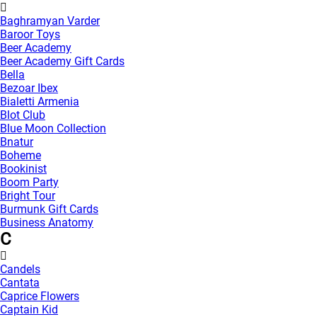
Baghramyan Varder
Baroor Toys
Beer Academy
Beer Academy Gift Cards
Bella
Bezoar Ibex
Bialetti Armenia
Blot Club
Blue Moon Collection
Bnatur
Boheme
Bookinist
Boom Party
Bright Tour
Burmunk Gift Cards
Business Anatomy
C
Candels
Cantata
Caprice Flowers
Captain Kid