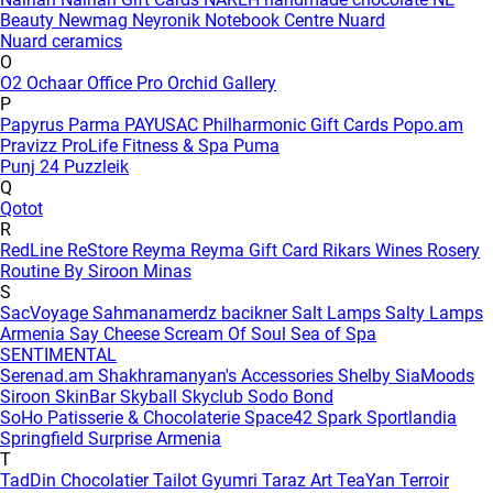
Beauty
Newmag
Neyronik
Notebook Centre
Nuard
Nuard ceramics
O
O2
Ochaar
Office Pro
Orchid Gallery
P
Papyrus
Parma
PAYUSAC
Philharmonic Gift Cards
Popo.am
Pravizz
ProLife Fitness & Spa
Puma
Punj 24
Puzzleik
Q
Qotot
R
RedLine
ReStore
Reyma
Reyma Gift Card
Rikars Wines
Rosery
Routine By Siroon Minas
S
SacVoyage
Sahmanamerdz bacikner
Salt Lamps
Salty Lamps
Armenia
Say Cheese
Scream Of Soul
Sea of Spa
SENTIMENTAL
Serenad.am
Shakhramanyan's Accessories
Shelby
SiaMoods
Siroon SkinBar
Skyball
Skyclub
Sodo Bond
SoHo Patisserie & Chocolaterie
Space42
Spark
Sportlandia
Springfield
Surprise Armenia
T
TadDin Chocolatier
Tailot Gyumri
Taraz Art
TeaYan
Terroir