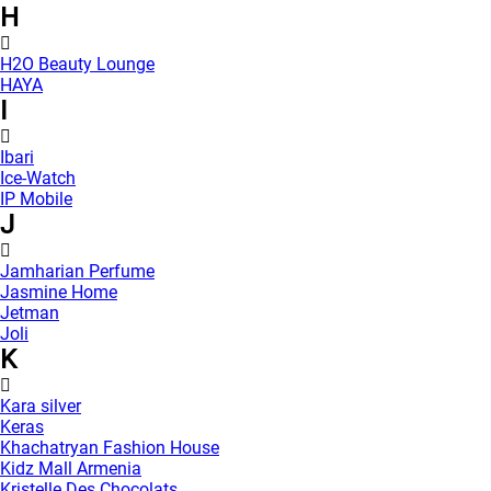
H
H2O Beauty Lounge
HAYA
I
Ibari
Ice-Watch
IP Mobile
J
Jamharian Perfume
Jasmine Home
Jetman
Joli
K
Kara silver
Keras
Khachatryan Fashion House
Kidz Mall Armenia
Kristelle Des Chocolats