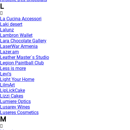
L
La Cucina Accessori
Laki desert
Lalunz
Lambron Wallet
Lara Chocolate Gallery
LaserWar Armenia
Lazer.am
Leather Master`s Studio
Legion Paintball Club
Less is more
Levi's
Light Your Home
LilmArt
LipLickCake
Lizzi Cakes
Lumiere Optics
Lusarev Wines
Luseres Cosmetics
M