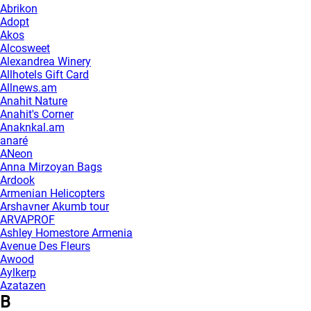
Abrikon
Adopt
Akos
Alcosweet
Alexandrea Winery
Allhotels Gift Card
Allnews.am
Anahit Nature
Anahit's Corner
Anaknkal.am
anaré
ANeon
Anna Mirzoyan Bags
Ardook
Armenian Helicopters
Arshavner Akumb tour
ARVAPROF
Ashley Homestore Armenia
Avenue Des Fleurs
Awood
Aylkerp
Azatazen
B