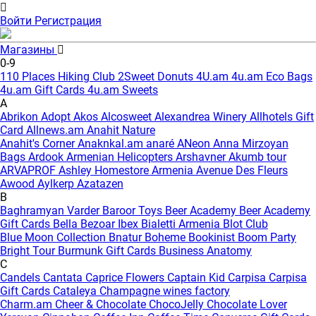
Войти
Регистрация
Магазины
0-9
110 Places Hiking Club
2Sweet Donuts
4U.am
4u.am Eco Bags
4u.am Gift Cards
4u.am Sweets
A
Abrikon
Adopt
Akos
Alcosweet
Alexandrea Winery
Allhotels Gift
Card
Allnews.am
Anahit Nature
Anahit's Corner
Anaknkal.am
anaré
ANeon
Anna Mirzoyan
Bags
Ardook
Armenian Helicopters
Arshavner Akumb tour
ARVAPROF
Ashley Homestore Armenia
Avenue Des Fleurs
Awood
Aylkerp
Azatazen
B
Baghramyan Varder
Baroor Toys
Beer Academy
Beer Academy
Gift Cards
Bella
Bezoar Ibex
Bialetti Armenia
Blot Club
Blue Moon Collection
Bnatur
Boheme
Bookinist
Boom Party
Bright Tour
Burmunk Gift Cards
Business Anatomy
C
Candels
Cantata
Caprice Flowers
Captain Kid
Carpisa
Carpisa
Gift Cards
Cataleya
Champagne wines factory
Charm.am
Cheer & Chocolate
ChocoJelly
Chocolate Lover