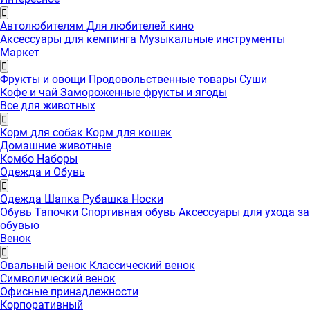
Автолюбителям
Для любителей кино
Аксессуары для кемпинга
Музыкальные инструменты
Маркет
Фрукты и овощи
Продовольственные товары
Суши
Кофе и чай
Замороженные фрукты и ягоды
Все для животных
Корм для собак
Корм для кошек
Домашние животные
Комбо Наборы
Одежда и Обувь
Одежда
Шапка
Рубашка
Носки
Обувь
Тапочки
Спортивная обувь
Аксессуары для ухода за
обувью
Венок
Овальный венок
Классический венок
Символический венок
Офисные принадлежности
Корпоративный