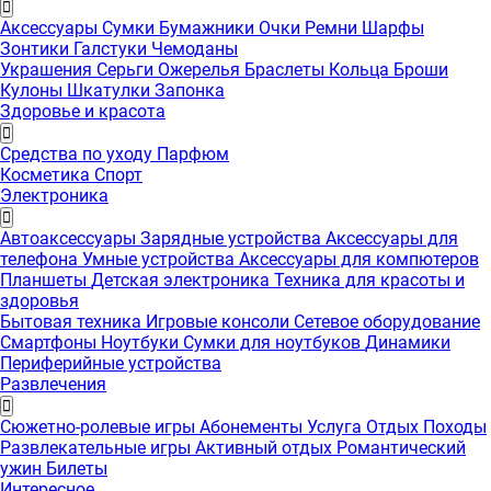
Аксессуары
Сумки
Бумажники
Очки
Ремни
Шарфы
Зонтики
Галстуки
Чемоданы
Украшения
Серьги
Ожерелья
Браслеты
Кольца
Броши
Кулоны
Шкатулки
Запонка
Здоровье и красота
Средства по уходу
Парфюм
Косметика
Спорт
Электроника
Автоаксессуары
Зарядные устройства
Аксессуары для
телефона
Умные устройства
Аксессуары для компютеров
Планшеты
Детская электроника
Техника для красоты и
здоровья
Бытовая техника
Игровые консоли
Сетевое оборудование
Смартфоны
Ноутбуки
Сумки для ноутбуков
Динамики
Периферийные устройства
Развлечения
Сюжетно-ролевые игры
Абонементы
Услуга
Отдых
Походы
Развлекательные игры
Активный отдых
Романтический
ужин
Билеты
Интересноe