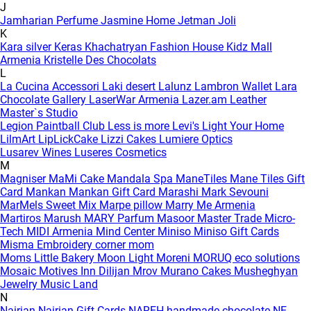
J
Jamharian Perfume
Jasmine Home
Jetman
Joli
K
Kara silver
Keras
Khachatryan Fashion House
Kidz Mall
Armenia
Kristelle Des Chocolats
L
La Cucina Accessori
Laki desert
Lalunz
Lambron Wallet
Lara
Chocolate Gallery
LaserWar Armenia
Lazer.am
Leather
Master`s Studio
Legion Paintball Club
Less is more
Levi's
Light Your Home
LilmArt
LipLickCake
Lizzi Cakes
Lumiere Optics
Lusarev Wines
Luseres Cosmetics
M
Magniser
MaMi Cake
Mandala Spa
ManeTiles
Mane Tiles Gift
Card
Mankan
Mankan Gift Card
Marashi
Mark Sevouni
MarMels Sweet Mix
Marpe pillow
Marry Me Armenia
Martiros
Marush
MARY Parfum
Masoor
Master Trade
Micro-
Tech
MIDI Armenia
Mind Center
Miniso
Miniso Gift Cards
Misma Embroidery corner
mom
Moms Little Bakery
Moon Light
Moreni
MORUQ eco solutions
Mosaic
Motives Inn Dilijan
Mrov
Murano Cakes
Musheghyan
Jewelry
Music Land
N
Nairian
Nairian Gift Cards
NAREH handmade chocolate
NE