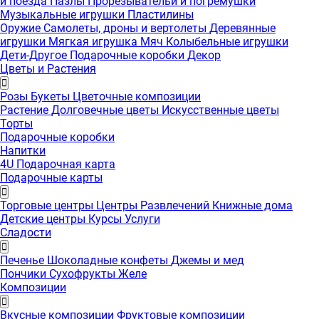
и поезда
Пазлы
Прорезывательи и погремушки
Музыкальные игрушки
Пластилины
Оружие
Самолеты, дроны и вертолеты
Деревянные
игрушки
Мягкая игрушка
Мяч
Колыбельные игрушки
Дети-Другое
Подарочные коробки
Декор
Цветы и Растения
Розы
Букеты
Цветочные композиции
Растение
Долговечные цветы
Искусственные цветы
Торты
Подарочные коробки
Напитки
4U Подарочная карта
Подарочные карты
Торговые центры
Центры Развлечений
Книжные дома
Детские центры
Курсы
Услуги
Сладости
Печенье
Шоколадные конфеты
Джемы и мед
Пончики
Сухофрукты
Желе
Композиции
Вкусные композиции
Фруктовые композиции