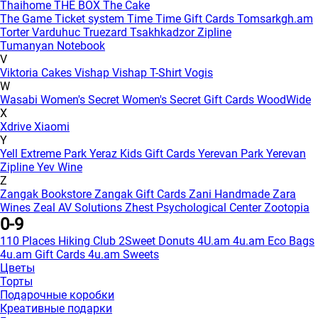
Thaihome
THE BOX
The Cake
The Game
Ticket system
Time
Time Gift Cards
Tomsarkgh.am
Torter Varduhuc
Truezard
Tsakhkadzor Zipline
Tumanyan Notebook
V
Viktoria Cakes
Vishap
Vishap T-Shirt
Vogis
W
Wasabi
Women's Secret
Women's Secret Gift Cards
WoodWide
X
Xdrive
Xiaomi
Y
Yell Extreme Park
Yeraz Kids Gift Cards
Yerevan Park
Yerevan
Zipline
Yev Wine
Z
Zangak Bookstore
Zangak Gift Cards
Zani Handmade
Zara
Wines
Zeal AV Solutions
Zhest Psychological Center
Zootopia
0-9
110 Places Hiking Club
2Sweet Donuts
4U.am
4u.am Eco Bags
4u.am Gift Cards
4u.am Sweets
Цветы
Торты
Подарочные коробки
Креативные подарки