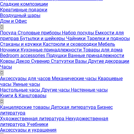
Сладкие композиции
Креативные подарки
Воздушный шары
Дом и Офис
Посуда
Столовые приборы
Набор посуды
Емкости для
приправ
Бутылки и шейкеры
Чайники
Тарелки и подносы
Стаканы и кружки
Кастрюли и сковородки
Мебель
Ночники
Кухонные принадлежности
Товары для дома
Bedroom accessories
Подушки
Ванные принадлежности
Ковры
Декор
Сувенир
Статуэтки
Вазы
Другие декорации
Часы
Аксессуары для часов
Механические часы
Кварцевые
часы
Умные часы
Настольные часы
Другие часы
Настенные часы
Книги & Канцтовары
Канцелярские товары
Детская литература
Бизнес
литература
Художественная литература
Нехудожественная
литература
Учебники
Аксессуары и украшения