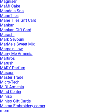
Magniser
MaMi Cake
Mandala Spa
ManeTiles
Mane Tiles Gift Card
Mankan
Mankan Gift Card
Marashi
Mark Sevouni
MarMels Sweet Mix
Marpe pillow
Marry Me Armenia
Martiros
Marush
MARY Parfum
Masoor
Master Trade
Micro-Tech
MIDI Armenia
Mind Center
Miniso
Miniso Gift Cards
Misma Embroidery corner
mom