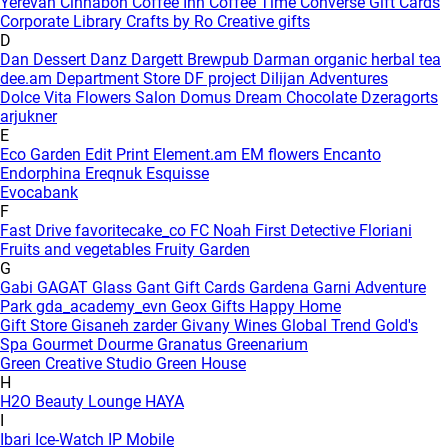
Yerevan
Cinnabon
Coffee Inn
Coffee Time
Converse Gift Cards
Corporate Library
Crafts by Ro
Creative gifts
D
Dan Dessert
Danz
Dargett Brewpub
Darman organic herbal tea
dee.am
Department Store
DF project
Dilijan Adventures
Dolce Vita Flowers Salon
Domus
Dream Chocolate
Dzeragorts
arjukner
E
Eco Garden
Edit Print
Element.am
EM flowers
Encanto
Endorphina
Ereqnuk
Esquisse
Evocabank
F
Fast Drive
favoritecake_co
FC Noah
First Detective
Floriani
Fruits and vegetables
Fruity Garden
G
Gabi
GAGAT Glass
Gant Gift Cards
Gardena
Garni Adventure
Park
gda_academy_evn
Geox
Gifts Happy Home
Gift Store
Gisaneh zarder
Givany Wines
Global Trend
Gold's
Spa
Gourmet Dourme
Granatus
Greenarium
Green Creative Studio
Green House
H
H2O Beauty Lounge
HAYA
I
Ibari
Ice-Watch
IP Mobile