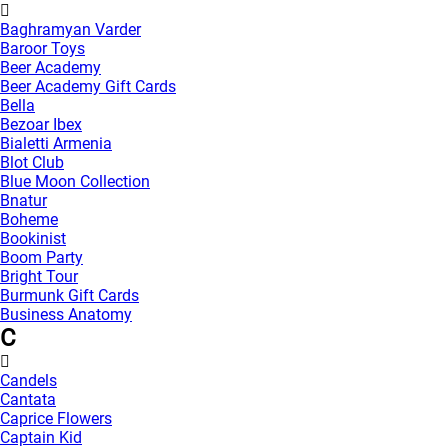
Baghramyan Varder
Baroor Toys
Beer Academy
Beer Academy Gift Cards
Bella
Bezoar Ibex
Bialetti Armenia
Blot Club
Blue Moon Collection
Bnatur
Boheme
Bookinist
Boom Party
Bright Tour
Burmunk Gift Cards
Business Anatomy
C
Candels
Cantata
Caprice Flowers
Captain Kid