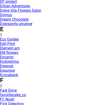
DF project
Dilijan Adventures
Dolce Vita Flowers Salon
Domus
Dream Chocolate
Dzeragorts arjukner
E
Eco Garden
Edit Print
Element.am
EM flowers
Encanto
Endorphina
Ereqnuk
Esquisse
Evocabank
F
Fast Drive
favoritecake_co
FC Noah
First Detective