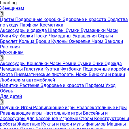
Loading...
Женщинам
Цветы
Подарочные коробки
Здоровье и красота
Средства
по уходу
Парфюм
Косметика
Аксессуары и одежда
Шарфы
Сумки
Бумажники
Часы
Очки
Футболки
Носки
Чемоданы
Украшения
Серьги
Браслет
Кольца
Броши
Кулоны
Ожерелья
Чарм
Заколки
Растения
Мужчинам
Аксессуары
Кошельки
Часы
Ремни
Сумки
Очки
Одежда
Чемоданы
Галстуки
Куртка
Футболки
Подарочные коробки
Охота
Пневматические пистолеты
Ножи
Бинокли и рации
Любителям автомобилей
Напитки
Растения
Здоровье и красота
Парфюм
Уход
Обувь
Для детей
Подушки
Игры
Развивающие игры
Развлекательные игры
Развивающие игры
Настольные игры
Бассейны и
аксессуары для бассейнов
Игровые Столы
Конструкторы и
роботы
Животные
Куклы и герои мультфильмов
Машины