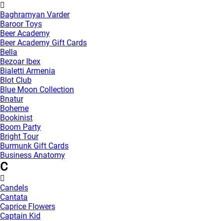
Baghramyan Varder
Baroor Toys
Beer Academy
Beer Academy Gift Cards
Bella
Bezoar Ibex
Bialetti Armenia
Blot Club
Blue Moon Collection
Bnatur
Boheme
Bookinist
Boom Party
Bright Tour
Burmunk Gift Cards
Business Anatomy
C
Candels
Cantata
Caprice Flowers
Captain Kid