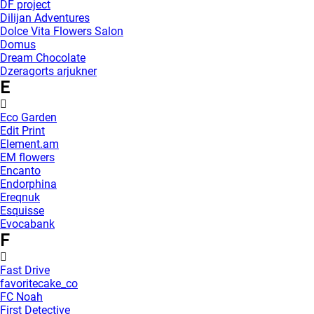
DF project
Dilijan Adventures
Dolce Vita Flowers Salon
Domus
Dream Chocolate
Dzeragorts arjukner
E
Eco Garden
Edit Print
Element.am
EM flowers
Encanto
Endorphina
Ereqnuk
Esquisse
Evocabank
F
Fast Drive
favoritecake_co
FC Noah
First Detective