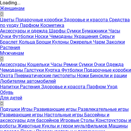
Loading...
Женщинам
Цветы
Подарочные коробки
Здоровье и красота
Средства
по уходу
Парфюм
Косметика
Аксессуары и одежда
Шарфы
Сумки
Бумажники
Часы
Очки
Футболки
Носки
Чемоданы
Украшения
Серьги
Браслет
Кольца
Броши
Кулоны
Ожерелья
Чарм
Заколки
Растения
Мужчинам
Аксессуары
Кошельки
Часы
Ремни
Сумки
Очки
Одежда
Чемоданы
Галстуки
Куртка
Футболки
Подарочные коробки
Охота
Пневматические пистолеты
Ножи
Бинокли и рации
Любителям автомобилей
Напитки
Растения
Здоровье и красота
Парфюм
Уход
Обувь
Для детей
Подушки
Игры
Развивающие игры
Развлекательные игры
Развивающие игры
Настольные игры
Бассейны и
аксессуары для бассейнов
Игровые Столы
Конструкторы и
роботы
Животные
Куклы и герои мультфильмов
Машины