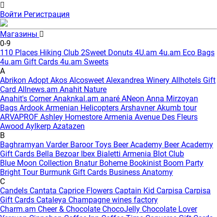
Войти
Регистрация
Магазины
0-9
110 Places Hiking Club
2Sweet Donuts
4U.am
4u.am Eco Bags
4u.am Gift Cards
4u.am Sweets
A
Abrikon
Adopt
Akos
Alcosweet
Alexandrea Winery
Allhotels Gift
Card
Allnews.am
Anahit Nature
Anahit's Corner
Anaknkal.am
anaré
ANeon
Anna Mirzoyan
Bags
Ardook
Armenian Helicopters
Arshavner Akumb tour
ARVAPROF
Ashley Homestore Armenia
Avenue Des Fleurs
Awood
Aylkerp
Azatazen
B
Baghramyan Varder
Baroor Toys
Beer Academy
Beer Academy
Gift Cards
Bella
Bezoar Ibex
Bialetti Armenia
Blot Club
Blue Moon Collection
Bnatur
Boheme
Bookinist
Boom Party
Bright Tour
Burmunk Gift Cards
Business Anatomy
C
Candels
Cantata
Caprice Flowers
Captain Kid
Carpisa
Carpisa
Gift Cards
Cataleya
Champagne wines factory
Charm.am
Cheer & Chocolate
ChocoJelly
Chocolate Lover