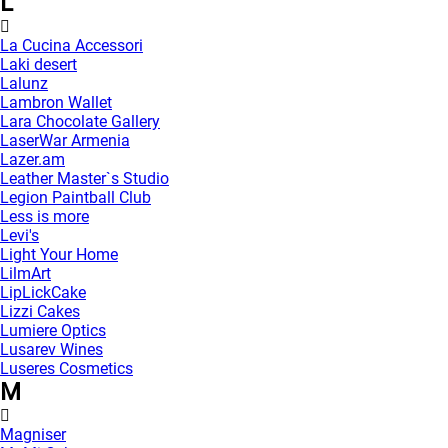
L
La Cucina Accessori
Laki desert
Lalunz
Lambron Wallet
Lara Chocolate Gallery
LaserWar Armenia
Lazer.am
Leather Master`s Studio
Legion Paintball Club
Less is more
Levi's
Light Your Home
LilmArt
LipLickCake
Lizzi Cakes
Lumiere Optics
Lusarev Wines
Luseres Cosmetics
M
Magniser