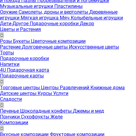
и поезда
Пазлы
Прорезывательи и погремушки
Музыкальные игрушки
Пластилины
Оружие
Самолеты, дроны и вертолеты
Деревянные
игрушки
Мягкая игрушка
Мяч
Колыбельные игрушки
Дети-Другое
Подарочные коробки
Декор
Цветы и Растения
Розы
Букеты
Цветочные композиции
Растение
Долговечные цветы
Искусственные цветы
Торты
Подарочные коробки
Напитки
4U Подарочная карта
Подарочные карты
Торговые центры
Центры Развлечений
Книжные дома
Детские центры
Курсы
Услуги
Сладости
Печенье
Шоколадные конфеты
Джемы и мед
Пончики
Сухофрукты
Желе
Композиции
Вкусные композиции
Фруктовые композиции