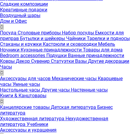
Сладкие композиции
Креативные подарки
Воздушный шары
Дом и Офис
Посуда
Столовые приборы
Набор посуды
Емкости для
приправ
Бутылки и шейкеры
Чайники
Тарелки и подносы
Стаканы и кружки
Кастрюли и сковородки
Мебель
Ночники
Кухонные принадлежности
Товары для дома
Bedroom accessories
Подушки
Ванные принадлежности
Ковры
Декор
Сувенир
Статуэтки
Вазы
Другие декорации
Часы
Аксессуары для часов
Механические часы
Кварцевые
часы
Умные часы
Настольные часы
Другие часы
Настенные часы
Книги & Канцтовары
Канцелярские товары
Детская литература
Бизнес
литература
Художественная литература
Нехудожественная
литература
Учебники
Аксессуары и украшения