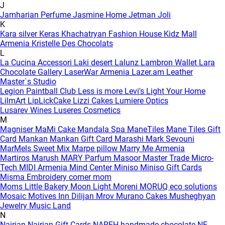
J
Jamharian Perfume
Jasmine Home
Jetman
Joli
K
Kara silver
Keras
Khachatryan Fashion House
Kidz Mall
Armenia
Kristelle Des Chocolats
L
La Cucina Accessori
Laki desert
Lalunz
Lambron Wallet
Lara
Chocolate Gallery
LaserWar Armenia
Lazer.am
Leather
Master`s Studio
Legion Paintball Club
Less is more
Levi's
Light Your Home
LilmArt
LipLickCake
Lizzi Cakes
Lumiere Optics
Lusarev Wines
Luseres Cosmetics
M
Magniser
MaMi Cake
Mandala Spa
ManeTiles
Mane Tiles Gift
Card
Mankan
Mankan Gift Card
Marashi
Mark Sevouni
MarMels Sweet Mix
Marpe pillow
Marry Me Armenia
Martiros
Marush
MARY Parfum
Masoor
Master Trade
Micro-
Tech
MIDI Armenia
Mind Center
Miniso
Miniso Gift Cards
Misma Embroidery corner
mom
Moms Little Bakery
Moon Light
Moreni
MORUQ eco solutions
Mosaic
Motives Inn Dilijan
Mrov
Murano Cakes
Musheghyan
Jewelry
Music Land
N
Nairian
Nairian Gift Cards
NAREH handmade chocolate
NE