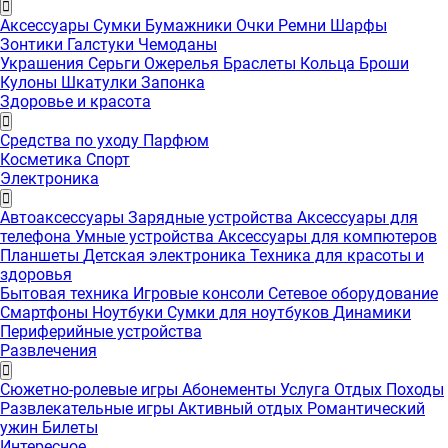
Аксессуары
Сумки
Бумажники
Очки
Ремни
Шарфы
Зонтики
Галстуки
Чемоданы
Украшения
Серьги
Ожерелья
Браслеты
Кольца
Броши
Кулоны
Шкатулки
Запонка
Здоровье и красота
Средства по уходу
Парфюм
Косметика
Спорт
Электроника
Автоаксессуары
Зарядные устройства
Аксессуары для
телефона
Умные устройства
Аксессуары для компютеров
Планшеты
Детская электроника
Техника для красоты и
здоровья
Бытовая техника
Игровые консоли
Сетевое оборудование
Смартфоны
Ноутбуки
Сумки для ноутбуков
Динамики
Периферийные устройства
Развлечения
Сюжетно-ролевые игры
Абонементы
Услуга
Отдых
Походы
Развлекательные игры
Активный отдых
Романтический
ужин
Билеты
Интересноe