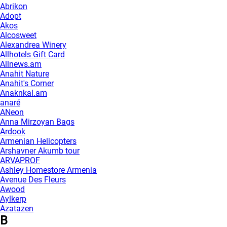
Abrikon
Adopt
Akos
Alcosweet
Alexandrea Winery
Allhotels Gift Card
Allnews.am
Anahit Nature
Anahit's Corner
Anaknkal.am
anaré
ANeon
Anna Mirzoyan Bags
Ardook
Armenian Helicopters
Arshavner Akumb tour
ARVAPROF
Ashley Homestore Armenia
Avenue Des Fleurs
Awood
Aylkerp
Azatazen
B