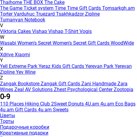
Thaihome
THE BOX
The Cake
The Game
Ticket system
Time
Time Gift Cards
Tomsarkgh.am
Torter Varduhuc
Truezard
Tsakhkadzor Zipline
Tumanyan Notebook
V
Viktoria Cakes
Vishap
Vishap T-Shirt
Vogis
W
Wasabi
Women's Secret
Women's Secret Gift Cards
WoodWide
X
Xdrive
Xiaomi
Y
Yell Extreme Park
Yeraz Kids Gift Cards
Yerevan Park
Yerevan
Zipline
Yev Wine
Z
Zangak Bookstore
Zangak Gift Cards
Zani Handmade
Zara
Wines
Zeal AV Solutions
Zhest Psychological Center
Zootopia
0-9
110 Places Hiking Club
2Sweet Donuts
4U.am
4u.am Eco Bags
4u.am Gift Cards
4u.am Sweets
Цветы
Торты
Подарочные коробки
Креативные подарки