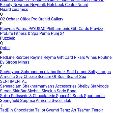
Beauty
Newmag
Neyronik
Notebook Centre
Nuard
Nuard ceramics
O
O2
Ochaar
Office Pro
Orchid Gallery
P
Papyrus
Parma
PAYUSAC
Philharmonic Gift Cards
Pravizz
ProLife Fitness & Spa
Puma
Punj 24
Puzzleik
Q
Qotot
R
RedLine
ReStore
Reyma
Reyma Gift Card
Rikars Wines
Routine
By Siroon Minas
S
SacVoyage
Sahmanamerdz bacikner
Salt Lamps
Salty Lamps
Armenia
Say Cheese
Scream Of Soul
Sea of Spa
SENTIMENTAL
Serenad.am
Shakhramanyan's Accessories
Shelby
SiaMoods
Siroon SkinBar
Skyball
Skyclub
Sodo Bond
SoHo Patisserie & Chocolaterie
Space42
Spark
Sportlandia
Springfield
Surprise Armenia
Sweet Elak
T
TadDin Chocolatier
Tailot Gyumri
Taraz Art
TeaYan
Terroir