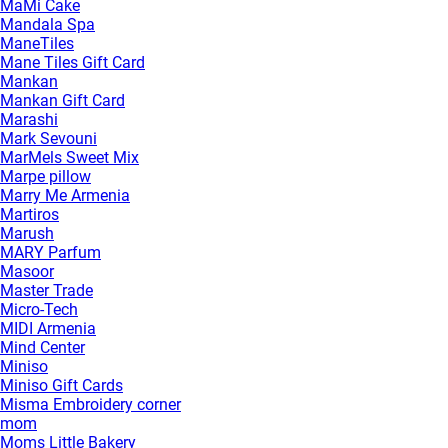
MaMi Cake
Mandala Spa
ManeTiles
Mane Tiles Gift Card
Mankan
Mankan Gift Card
Marashi
Mark Sevouni
MarMels Sweet Mix
Marpe pillow
Marry Me Armenia
Martiros
Marush
MARY Parfum
Masoor
Master Trade
Micro-Tech
MIDI Armenia
Mind Center
Miniso
Miniso Gift Cards
Misma Embroidery corner
mom
Moms Little Bakery