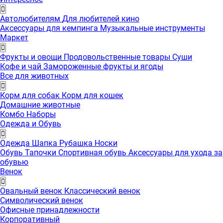
Автолюбителям
Для любителей кино
Аксессуары для кемпинга
Музыкальные инструменты
Маркет
Фрукты и овощи
Продовольственные товары
Суши
Кофе и чай
Замороженные фрукты и ягоды
Все для животных
Корм для собак
Корм для кошек
Домашние животные
Комбо Наборы
Одежда и Обувь
Одежда
Шапка
Рубашка
Носки
Обувь
Тапочки
Спортивная обувь
Аксессуары для ухода за
обувью
Венок
Овальный венок
Классический венок
Символический венок
Офисные принадлежности
Корпоративный