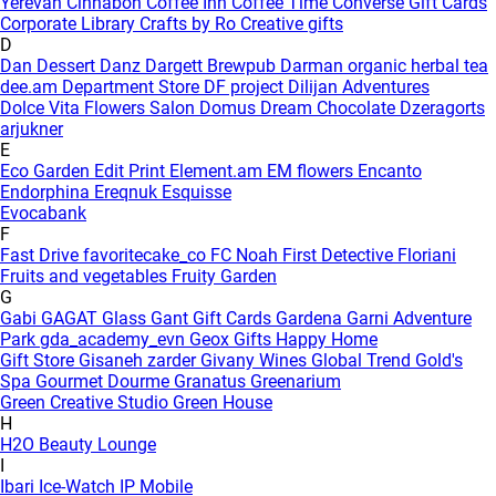
Yerevan
Cinnabon
Coffee Inn
Coffee Time
Converse Gift Cards
Corporate Library
Crafts by Ro
Creative gifts
D
Dan Dessert
Danz
Dargett Brewpub
Darman organic herbal tea
dee.am
Department Store
DF project
Dilijan Adventures
Dolce Vita Flowers Salon
Domus
Dream Chocolate
Dzeragorts
arjukner
E
Eco Garden
Edit Print
Element.am
EM flowers
Encanto
Endorphina
Ereqnuk
Esquisse
Evocabank
F
Fast Drive
favoritecake_co
FC Noah
First Detective
Floriani
Fruits and vegetables
Fruity Garden
G
Gabi
GAGAT Glass
Gant Gift Cards
Gardena
Garni Adventure
Park
gda_academy_evn
Geox
Gifts Happy Home
Gift Store
Gisaneh zarder
Givany Wines
Global Trend
Gold's
Spa
Gourmet Dourme
Granatus
Greenarium
Green Creative Studio
Green House
H
H2O Beauty Lounge
I
Ibari
Ice-Watch
IP Mobile