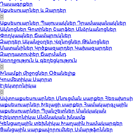
Դասագրքեր
Աքսեսուարներ և Զարդեր
Աքսեսուարներ
Պայուսակներ
Դրամապանակներ
Ակնոցներ
Գոտիներ
Շարֆեր
Անձրևանոցներ
Փողկապներ
Ճամպրուկներ
Զարդեր
Ականջօղեր
Վզնոցներ
Թևնոցներ
Մատանիներ
Կրծքազարդեր
Կախազարդեր
Զարդատուփեր
Ճարմանդ
Առողջություն և գեղեցկություն
Խնամքի միջոցներ
Օծանելիք
Կոսմետիկա
Սպորտ
Էլեկտրոնիկա
Ավտոաքսեսուարներ
Սնուցման սարքեր
Հեռախոսի
աքսեսուարներ
Խելացի սարքեր
Համակարգչային
աքսեսուարներ
Պլանշետներ
Մանկական
էլեկտրոնիկա
Անձնական խնամք
Կենցաղային տեխնիկա
Խաղային համակարգեր
Ցանցային սարքավորումներ
Սմարթֆոններ