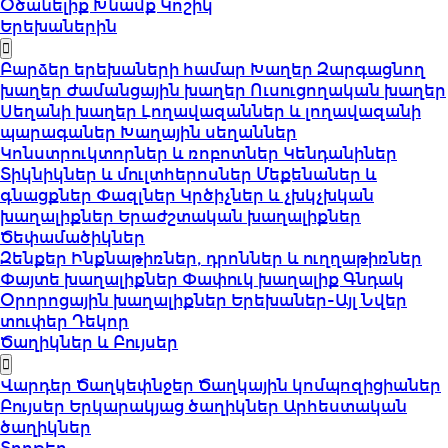
Օծանելիք
Խնամք
Կոշիկ
Երեխաներին
Բարձեր երեխաների համար
Խաղեր
Զարգացնող
խաղեր
Ժամանցային խաղեր
Ուսուցողական խաղեր
Սեղանի խաղեր
Լողավազաններ և լողավազանի
պարագաներ
Խաղային սեղաններ
Կոնստրուկտորներ և ռոբոտներ
Կենդանիներ
Տիկնիկներ և մուլտհերոսներ
Մեքենաներ և
գնացքներ
Փազլներ
Կրծիչներ և չխկչխկան
խաղալիքներ
Երաժշտական խաղալիքներ
Ծեփամածիկներ
Զենքեր
Ինքնաթիռներ, դրոններ և ուղղաթիռներ
Փայտե խաղալիքներ
Փափուկ խաղալիք
Գնդակ
Օրորոցային խաղալիքներ
Երեխաներ-Այլ
Նվեր
տուփեր
Դեկոր
Ծաղիկներ և Բույսեր
Վարդեր
Ծաղկեփնջեր
Ծաղկային կոմպոզիցիաներ
Բույսեր
Երկարակյաց ծաղիկներ
Արհեստական
ծաղիկներ