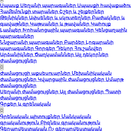
Սպասք
Սեղանի պարագաներ
Սպասքի հավաքածու
Համեմունքի տարաներ
Շշեր և շեյքերներ
Թեյնիկներ
Ափսեներ և սկուտեղներ
Բաժակներ և
գավաթներ
Կաթսաներ և թավաներ
Կահույք
Լամպեր
Խոհանոցային պարագաներ
Կենցաղային
պարագաներ
Ննջարանի պարագաներ
Բարձեր
Լոգարանի
պարագաներ
Գորգեր
Դեկոր
Հուշանվեր
Արձանիկներ
Ծաղկամաններ
Այլ դեկորներ
Ժամացույցներ
Ժամացույցի աքսեսուարներ
Մեխանիկական
ժամացույցներ
Կվարցային ժամացույցներ
Սմարթ
ժամացույցներ
Սեղանի ժամացույցներ
Այլ ժամացույցներ
Պատի
ժամացույցներ
Գրքեր և գրենական
Գրենական պիտույքներ
Մանկական
գրականություն
Բիզնես գրականություն
Գեղարվեստական
Ոչ գեղարվեստական