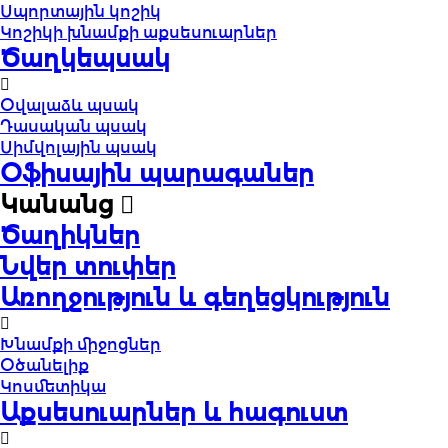
Սպորտային կոշիկ
Կոշիկի խնամքի աքսեսուարներ
Ծաղկեպսակ
Օվալաձև պսակ
Դասական պսակ
Սիմվոլային պսակ
Օֆիսային պարագաներ
Կանանց
Ծաղիկներ
Նվեր տուփեր
Առողջություն և գեղեցկություն
Խնամքի միջոցներ
Օծանելիք
Կոսմետիկա
Աքսեսուարներ և հագուստ