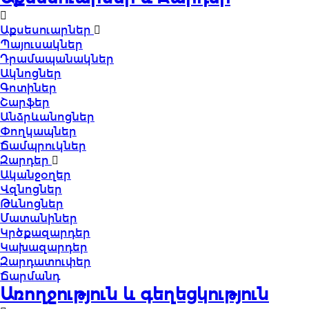
Աքսեսուարներ
Պայուսակներ
Դրամապանակներ
Ակնոցներ
Գոտիներ
Շարֆեր
Անձրևանոցներ
Փողկապներ
Ճամպրուկներ
Զարդեր
Ականջօղեր
Վզնոցներ
Թևնոցներ
Մատանիներ
Կրծքազարդեր
Կախազարդեր
Զարդատուփեր
Ճարմանդ
Առողջություն և գեղեցկություն