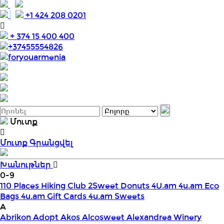
+1 424 208 0201
+ 374 15 400 400
+37455554826
foryouarmenia
Մուտք
Մուտք
Գրանցվել
Խանութներ
0-9
110 Places Hiking Club
2Sweet Donuts
4U.am
4u.am Eco
Bags
4u.am Gift Cards
4u.am Sweets
A
Abrikon
Adopt
Akos
Alcosweet
Alexandrea Winery