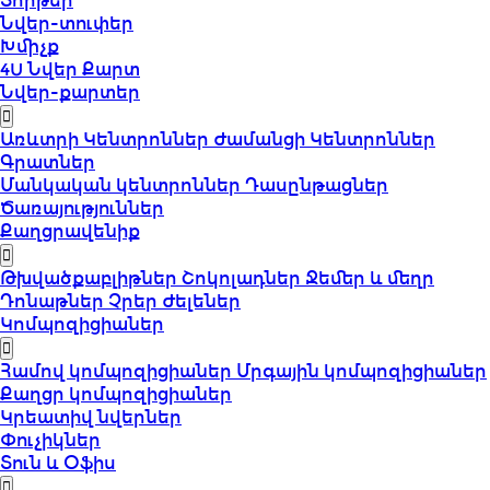
Տորթեր
Նվեր-տուփեր
Խմիչք
4U Նվեր Քարտ
Նվեր-քարտեր
Առևտրի Կենտրոններ
Ժամանցի Կենտրոններ
Գրատներ
Մանկական կենտրոններ
Դասընթացներ
Ծառայություններ
Քաղցրավենիք
Թխվածքաբլիթներ
Շոկոլադներ
Ջեմեր և մեղր
Դոնաթներ
Չրեր
Ժելեներ
Կոմպոզիցիաներ
Համով կոմպոզիցիաներ
Մրգային կոմպոզիցիաներ
Քաղցր կոմպոզիցիաներ
Կրեատիվ նվերներ
Փուչիկներ
Տուն և Օֆիս