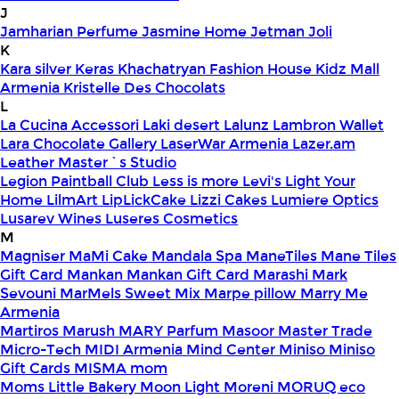
J
Jamharian Perfume
Jasmine Home
Jetman
Joli
K
Kara silver
Keras
Khachatryan Fashion House
Kidz Mall
Armenia
Kristelle Des Chocolats
L
La Cucina Accessori
Laki desert
Lalunz
Lambron Wallet
Lara Chocolate Gallery
LaserWar Armenia
Lazer.am
Leather Master`s Studio
Legion Paintball Club
Less is more
Levi's
Light Your
Home
LilmArt
LipLickCake
Lizzi Cakes
Lumiere Optics
Lusarev Wines
Luseres Cosmetics
M
Magniser
MaMi Cake
Mandala Spa
ManeTiles
Mane Tiles
Gift Card
Mankan
Mankan Gift Card
Marashi
Mark
Sevouni
MarMels Sweet Mix
Marpe pillow
Marry Me
Armenia
Martiros
Marush
MARY Parfum
Masoor
Master Trade
Micro-Tech
MIDI Armenia
Mind Center
Miniso
Miniso
Gift Cards
MISMA
mom
Moms Little Bakery
Moon Light
Moreni
MORUQ eco