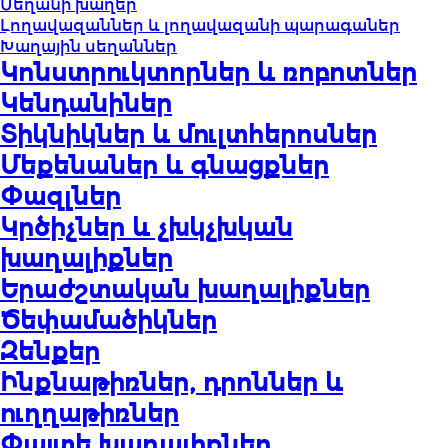
Սեղանի խաղեր
Լողավազաններ և լողավազանի պարագաներ
Խաղային սեղաններ
Կոնստրուկտորներ և ռոբոտներ
Կենդանիներ
Տիկնիկներ և մուլտհերոսներ
Մեքենաներ և գնացքներ
Փազլներ
Կրծիչներ և չխկչխկան
խաղալիքներ
Երաժշտական խաղալիքներ
Ծեփամածիկներ
Զենքեր
Ինքնաթիռներ, դրոններ և
ուղղաթիռներ
Փայտե խաղալիքներ