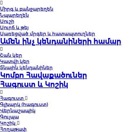
Միրգ և բանջարեղեն
Նպարեղեն
Սուշի
Սուրճ և թեյ
Սառեցված մրգեր և հատապտուղներ
Ամեն ինչ կենդանիների համար
Շան կեր
Կատվի կեր
Տնային կենդանիներ
Կոմբո Հավաքածուներ
Հագուստ և Կոշիկ
Հագուստ
Գլխարկ (հագուստ)
Վերնաշապիկ
Գուլպա
Կոշիկ
Հողաթափ