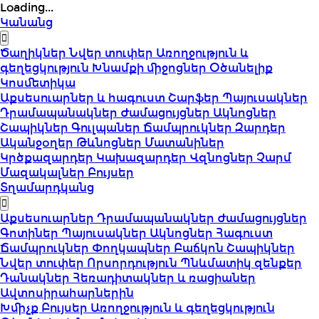
Loading...
Կանանց
Ծաղիկներ
Նվեր տուփեր
Առողջություն և
գեղեցկություն
Խնամքի միջոցներ
Օծանելիք
Կոսմետիկա
Աքսեսուարներ և հագուստ
Շարֆեր
Պայուսակներ
Դրամապանակներ
Ժամացույցներ
Ակնոցներ
Շապիկներ
Գուլպաներ
Ճամպրուկներ
Զարդեր
Ականջօղեր
Թևնոցներ
Մատանիներ
Կրծքազարդեր
Կախազարդեր
Վզնոցներ
Չարմ
Մազակալներ
Բույսեր
Տղամարդկանց
Աքսեսուարներ
Դրամապանակներ
Ժամացույցներ
Գոտիներ
Պայուսակներ
Ակնոցներ
Հագուստ
Ճամպրուկներ
Փողկապներ
Բաճկոն
Շապիկներ
Նվեր տուփեր
Որսորդություն
Պնևմատիկ զենքեր
Դանակներ
Հեռադիտակներ և ռացիաներ
Ավտոսիրահարներին
Խմիչք
Բույսեր
Առողջություն և գեղեցկություն