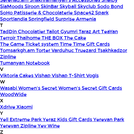
Serenad.am
Shakhramanyan's Accessories
Shelby
SiaMoods
Siroon SkinBar
Skyball
Skyclub
Sodo Bond
SoHo Patisserie & Chocolaterie
Space42
Spark
Sportlandia
Springfield
Surprise Armenia
T
TadDin Chocolatier
Tailot Gyumri
Taraz Art
TeaYan
Terroir
Thaihome
THE BOX
The Cake
The Game
Ticket system
Time
Time Gift Cards
Tomsarkgh.am
Torter Varduhuc
Truezard
Tsakhkadzor
Zipline
Tumanyan Notebook
V
Viktoria Cakes
Vishap
Vishap T-Shirt
Vogis
W
Wasabi
Women's Secret
Women's Secret Gift Cards
WoodWide
X
Xdrive
Xiaomi
Y
Yell Extreme Park
Yeraz Kids Gift Cards
Yerevan Park
Yerevan Zipline
Yev Wine
Z