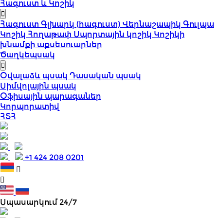
Հագուստ և Կոշիկ
Հագուստ
Գլխարկ (հագուստ)
Վերնաշապիկ
Գուլպա
Կոշիկ
Հողաթափ
Սպորտային կոշիկ
Կոշիկի
խնամքի աքսեսուարներ
Ծաղկեպսակ
Օվալաձև պսակ
Դասական պսակ
Սիմվոլային պսակ
Օֆիսային պարագաներ
Կորպորատիվ
ՀՏՀ
+1 424 208 0201
Սպասարկում 24/7