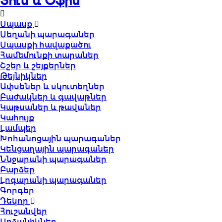
Տուն և Օֆիս
Սպասք
Սեղանի պարագաներ
Սպասքի հավաքածու
Համեմունքի տարաներ
Շշեր և շեյքերներ
Թեյնիկներ
Ափսեներ և սկուտեղներ
Բաժակներ և գավաթներ
Կաթսաներ և թավաներ
Կահույք
Լամպեր
Խոհանոցային պարագաներ
Կենցաղային պարագաներ
Ննջարանի պարագաներ
Բարձեր
Լոգարանի պարագաներ
Գորգեր
Դեկոր
Հուշանվեր
Արձանիկներ