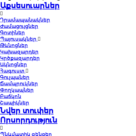
Աքսեսուարներ
Դրամապանակներ
Ժամացույցներ
Գոտիներ
Պայուսակներ
Թևնոցներ
Կախազարդեր
Կրծքազարդեր
Ակնոցներ
Հագուստ
Գուլպաներ
Ճամպրուկներ
Փողկապներ
Բաճկոն
Շապիկներ
Նվեր տուփեր
Որսորդություն
Պնևմատիկ զենքեր