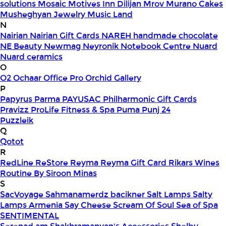
solutions
Mosaic
Motives Inn Dilijan
Mrov
Murano Cakes
Musheghyan Jewelry
Music Land
N
Nairian
Nairian Gift Cards
NAREH handmade chocolate
NE Beauty
Newmag
Neyronik
Notebook Centre
Nuard
Nuard ceramics
O
O2
Ochaar
Office Pro
Orchid Gallery
P
Papyrus
Parma
PAYUSAC
Philharmonic Gift Cards
Pravizz
ProLife Fitness & Spa
Puma
Punj 24
Puzzleik
Q
Qotot
R
RedLine
ReStore
Reyma
Reyma Gift Card
Rikars Wines
Routine By Siroon Minas
S
SacVoyage
Sahmanamerdz bacikner
Salt Lamps
Salty
Lamps Armenia
Say Cheese
Scream Of Soul
Sea of Spa
SENTIMENTAL