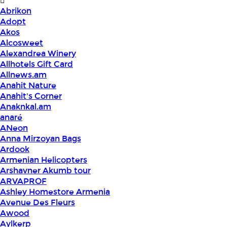
Abrikon
Adopt
Akos
Alcosweet
Alexandrea Winery
Allhotels Gift Card
Allnews.am
Anahit Nature
Anahit's Corner
Anaknkal.am
anaré
ANeon
Anna Mirzoyan Bags
Ardook
Armenian Helicopters
Arshavner Akumb tour
ARVAPROF
Ashley Homestore Armenia
Avenue Des Fleurs
Awood
Aylkerp