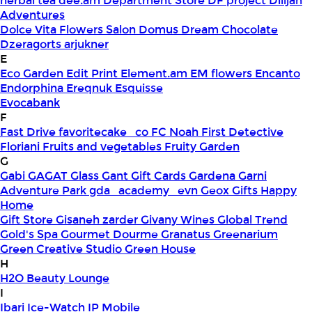
herbal tea
dee.am
Department Store
DF project
Dilijan
Adventures
Dolce Vita Flowers Salon
Domus
Dream Chocolate
Dzeragorts arjukner
E
Eco Garden
Edit Print
Element.am
EM flowers
Encanto
Endorphina
Ereqnuk
Esquisse
Evocabank
F
Fast Drive
favoritecake_co
FC Noah
First Detective
Floriani
Fruits and vegetables
Fruity Garden
G
Gabi
GAGAT Glass
Gant Gift Cards
Gardena
Garni
Adventure Park
gda_academy_evn
Geox
Gifts Happy
Home
Gift Store
Gisaneh zarder
Givany Wines
Global Trend
Gold's Spa
Gourmet Dourme
Granatus
Greenarium
Green Creative Studio
Green House
H
H2O Beauty Lounge
I
Ibari
Ice-Watch
IP Mobile