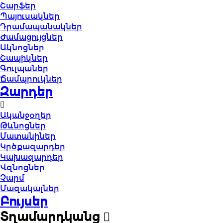
Շարֆեր
Պայուսակներ
Դրամապանակներ
Ժամացույցներ
Ակնոցներ
Շապիկներ
Գուլպաներ
Ճամպրուկներ
Զարդեր
Ականջօղեր
Թևնոցներ
Մատանիներ
Կրծքազարդեր
Կախազարդեր
Վզնոցներ
Չարմ
Մազակալներ
Բույսեր
Տղամարդկանց