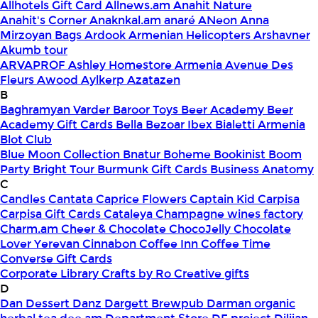
Allhotels Gift Card
Allnews.am
Anahit Nature
Anahit's Corner
Anaknkal.am
anaré
ANeon
Anna
Mirzoyan Bags
Ardook
Armenian Helicopters
Arshavner
Akumb tour
ARVAPROF
Ashley Homestore Armenia
Avenue Des
Fleurs
Awood
Aylkerp
Azatazen
B
Baghramyan Varder
Baroor Toys
Beer Academy
Beer
Academy Gift Cards
Bella
Bezoar Ibex
Bialetti Armenia
Blot Club
Blue Moon Collection
Bnatur
Boheme
Bookinist
Boom
Party
Bright Tour
Burmunk Gift Cards
Business Anatomy
C
Candles
Cantata
Caprice Flowers
Captain Kid
Carpisa
Carpisa Gift Cards
Cataleya
Champagne wines factory
Charm.am
Cheer & Chocolate
ChocoJelly
Chocolate
Lover Yerevan
Cinnabon
Coffee Inn
Coffee Time
Converse Gift Cards
Corporate Library
Crafts by Ro
Creative gifts
D
Dan Dessert
Danz
Dargett Brewpub
Darman organic