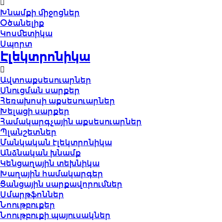
Խնամքի միջոցներ
Օծանելիք
Կոսմետիկա
Սպորտ
Էլեկտրոնիկա
Ավտոաքսեսուարներ
Սնուցման սարքեր
Հեռախոսի աքսեսուարներ
Խելացի սարքեր
Համակարգչային աքսեսուարներ
Պլանշետներ
Մանկական էլեկտրոնիկա
Անձնական խնամք
Կենցաղային տեխնիկա
Խաղային համակարգեր
Ցանցային սարքավորումներ
Սմարթֆոններ
Նոութբուքեր
Նոութբուքի պայուսակներ