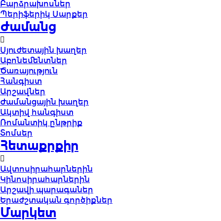
Բարձրախոսներ
Պերիֆերիկ Սարքեր
Ժամանց
Սյուժետային խաղեր
Աբոնեմենտներ
Ծառայություն
Հանգիստ
Արշավներ
Ժամանցային խաղեր
Ակտիվ հանգիստ
Ռոմանտիկ ընթրիք
Տոմսեր
Հետաքրքիր
Ավտոսիրահարներին
Կինոսիրահարներին
Արշավի պարագաներ
Երաժշտական գործիքներ
Մարկետ