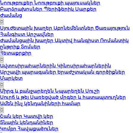
Նոութբուքեր
Նոութբուքի պայուսակներ
Բարձրախոսներ
Պերիֆերիկ Սարքեր
Ժամանց
Սյուժետային խաղեր
Աբոնեմենտներ
Ծառայություն
Հանգիստ
Արշավներ
Ժամանցային խաղեր
Ակտիվ հանգիստ
Ռոմանտիկ
ընթրիք
Տոմսեր
Հետաքրքիր
Ավտոսիրահարներին
Կինոսիրահարներին
Արշավի պարագաներ
Երաժշտական գործիքներ
Մարկետ
Միրգ և բանջարեղեն
Նպարեղեն
Սուշի
Սուրճ և թեյ
Սառեցված մրգեր և հատապտուղներ
Ամեն ինչ կենդանիների համար
Շան կեր
Կատվի կեր
Տնային կենդանիներ
Կոմբո Հավաքածուներ