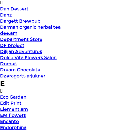
Dan Dessert
Danz
Dargett Brewpub
Darman organic herbal tea
dee.am
Department Store
DF project
Dilijan Adventures
Dolce Vita Flowers Salon
Domus
Dream Chocolate
Dzeragorts arjukner
E
Eco Garden
Edit Print
Element.am
EM flowers
Encanto
Endorphina