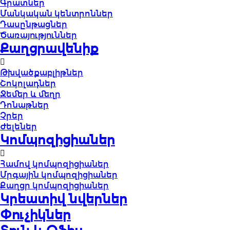
Գրատներ
Մանկական կենտրոններ
Դասընթացներ
Ծառայություններ
Քաղցրավենիք
Թխվածքաբլիթներ
Շոկոլադներ
Ջեմեր և մեղր
Դոնաթներ
Չրեր
Ժելեներ
Կոմպոզիցիաներ
Համով կոմպոզիցիաներ
Մրգային կոմպոզիցիաներ
Քաղցր կոմպոզիցիաներ
Կրեատիվ նվերներ
Փուչիկներ