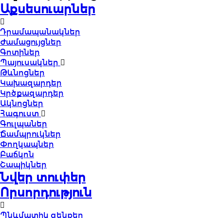
Աքսեսուարներ
Դրամապանակներ
Ժամացույցներ
Գոտիներ
Պայուսակներ
Թևնոցներ
Կախազարդեր
Կրծքազարդեր
Ակնոցներ
Հագուստ
Գուլպաներ
Ճամպրուկներ
Փողկապներ
Բաճկոն
Շապիկներ
Նվեր տուփեր
Որսորդություն
Պնևմատիկ զենքեր