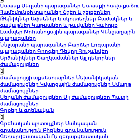
Սպասք
Սեղանի պարագաներ
Սպասքի հավաքածու
Համեմունքի տարաներ
Շշեր և շեյքերներ
Թեյնիկներ
Ափսեներ և սկուտեղներ
Բաժակներ և
գավաթներ
Կաթսաներ և թավաներ
Կահույք
Լամպեր
Խոհանոցային պարագաներ
Կենցաղային
պարագաներ
Ննջարանի պարագաներ
Բարձեր
Լոգարանի
պարագաներ
Գորգեր
Դեկոր
Հուշանվեր
Արձանիկներ
Ծաղկամաններ
Այլ դեկորներ
Ժամացույցներ
Ժամացույցի աքսեսուարներ
Մեխանիկական
ժամացույցներ
Կվարցային ժամացույցներ
Սմարթ
ժամացույցներ
Սեղանի ժամացույցներ
Այլ ժամացույցներ
Պատի
ժամացույցներ
Գրքեր և գրենական
Գրենական պիտույքներ
Մանկական
գրականություն
Բիզնես գրականություն
Գեղարվեստական
Ոչ գեղարվեստական