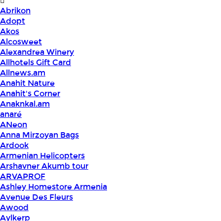
Abrikon
Adopt
Akos
Alcosweet
Alexandrea Winery
Allhotels Gift Card
Allnews.am
Anahit Nature
Anahit's Corner
Anaknkal.am
anaré
ANeon
Anna Mirzoyan Bags
Ardook
Armenian Helicopters
Arshavner Akumb tour
ARVAPROF
Ashley Homestore Armenia
Avenue Des Fleurs
Awood
Aylkerp