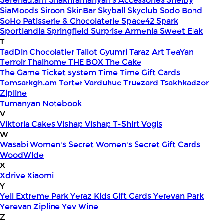
Serenad.am
Shakhramanyan's Accessories
Shelby
SiaMoods
Siroon SkinBar
Skyball
Skyclub
Sodo Bond
SoHo Patisserie & Chocolaterie
Space42
Spark
Sportlandia
Springfield
Surprise Armenia
Sweet Elak
T
TadDin Chocolatier
Tailot Gyumri
Taraz Art
TeaYan
Terroir
Thaihome
THE BOX
The Cake
The Game
Ticket system
Time
Time Gift Cards
Tomsarkgh.am
Torter Varduhuc
Truezard
Tsakhkadzor
Zipline
Tumanyan Notebook
V
Viktoria Cakes
Vishap
Vishap T-Shirt
Vogis
W
Wasabi
Women's Secret
Women's Secret Gift Cards
WoodWide
X
Xdrive
Xiaomi
Y
Yell Extreme Park
Yeraz Kids Gift Cards
Yerevan Park
Yerevan Zipline
Yev Wine
Z