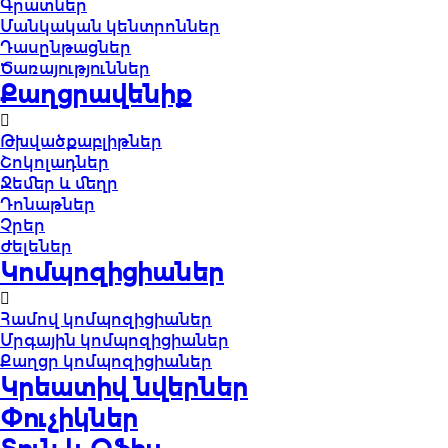
Գրատներ
Մանկական կենտրոններ
Դասընթացներ
Ծառայություններ
Քաղցրավենիք
Թխվածքաբլիթներ
Շոկոլադներ
Ջեմեր և մեղր
Դոնաթներ
Չրեր
Ժելեներ
Կոմպոզիցիաներ
Համով կոմպոզիցիաներ
Մրգային կոմպոզիցիաներ
Քաղցր կոմպոզիցիաներ
Կրեատիվ նվերներ
Փուչիկներ