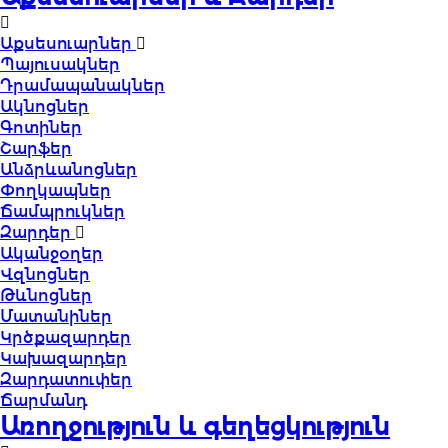
Աքսեսուարներ
Պայուսակներ
Դրամապանակներ
Ակնոցներ
Գոտիներ
Շարֆեր
Անձրևանոցներ
Փողկապներ
Ճամպրուկներ
Զարդեր
Ականջօղեր
Վզնոցներ
Թևնոցներ
Մատանիներ
Կրծքազարդեր
Կախազարդեր
Զարդատուփեր
Ճարմանդ
Առողջություն և գեղեցկություն