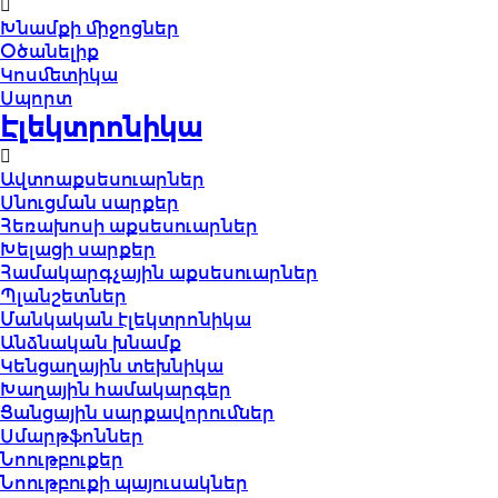
Խնամքի միջոցներ
Օծանելիք
Կոսմետիկա
Սպորտ
Էլեկտրոնիկա
Ավտոաքսեսուարներ
Սնուցման սարքեր
Հեռախոսի աքսեսուարներ
Խելացի սարքեր
Համակարգչային աքսեսուարներ
Պլանշետներ
Մանկական էլեկտրոնիկա
Անձնական խնամք
Կենցաղային տեխնիկա
Խաղային համակարգեր
Ցանցային սարքավորումներ
Սմարթֆոններ
Նոութբուքեր
Նոութբուքի պայուսակներ