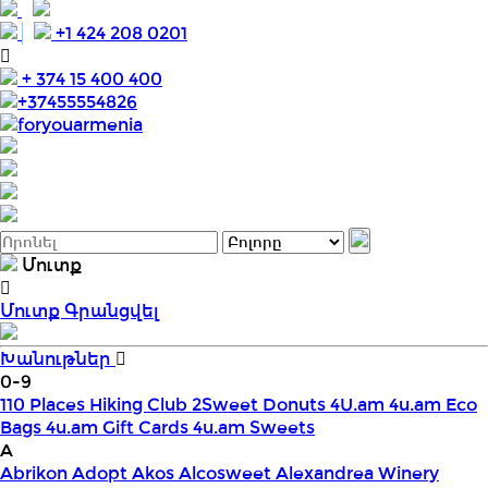
+1 424 208 0201
+ 374 15 400 400
+37455554826
foryouarmenia
Մուտք
Մուտք
Գրանցվել
Խանութներ
0-9
110 Places Hiking Club
2Sweet Donuts
4U.am
4u.am Eco
Bags
4u.am Gift Cards
4u.am Sweets
A
Abrikon
Adopt
Akos
Alcosweet
Alexandrea Winery