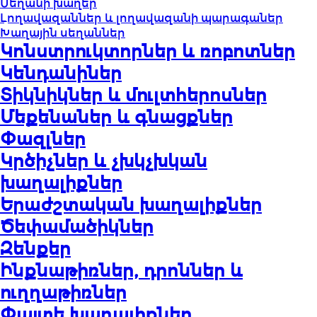
Սեղանի խաղեր
Լողավազաններ և լողավազանի պարագաներ
Խաղային սեղաններ
Կոնստրուկտորներ և ռոբոտներ
Կենդանիներ
Տիկնիկներ և մուլտհերոսներ
Մեքենաներ և գնացքներ
Փազլներ
Կրծիչներ և չխկչխկան
խաղալիքներ
Երաժշտական խաղալիքներ
Ծեփամածիկներ
Զենքեր
Ինքնաթիռներ, դրոններ և
ուղղաթիռներ
Փայտե խաղալիքներ