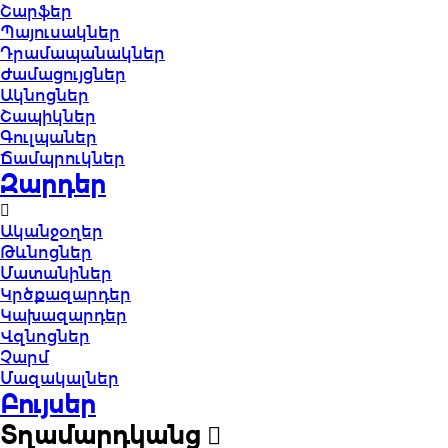
Շարֆեր
Պայուսակներ
Դրամապանակներ
Ժամացույցներ
Ակնոցներ
Շապիկներ
Գուլպաներ
Ճամպրուկներ
Զարդեր
Ականջօղեր
Թևնոցներ
Մատանիներ
Կրծքազարդեր
Կախազարդեր
Վզնոցներ
Չարմ
Մազակալներ
Բույսեր
Տղամարդկանց