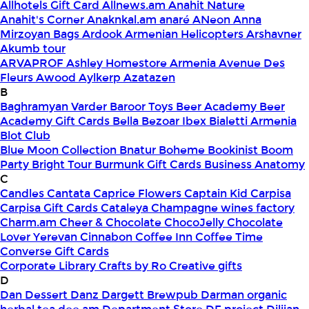
Allhotels Gift Card
Allnews.am
Anahit Nature
Anahit's Corner
Anaknkal.am
anaré
ANeon
Anna
Mirzoyan Bags
Ardook
Armenian Helicopters
Arshavner
Akumb tour
ARVAPROF
Ashley Homestore Armenia
Avenue Des
Fleurs
Awood
Aylkerp
Azatazen
B
Baghramyan Varder
Baroor Toys
Beer Academy
Beer
Academy Gift Cards
Bella
Bezoar Ibex
Bialetti Armenia
Blot Club
Blue Moon Collection
Bnatur
Boheme
Bookinist
Boom
Party
Bright Tour
Burmunk Gift Cards
Business Anatomy
C
Candles
Cantata
Caprice Flowers
Captain Kid
Carpisa
Carpisa Gift Cards
Cataleya
Champagne wines factory
Charm.am
Cheer & Chocolate
ChocoJelly
Chocolate
Lover Yerevan
Cinnabon
Coffee Inn
Coffee Time
Converse Gift Cards
Corporate Library
Crafts by Ro
Creative gifts
D
Dan Dessert
Danz
Dargett Brewpub
Darman organic