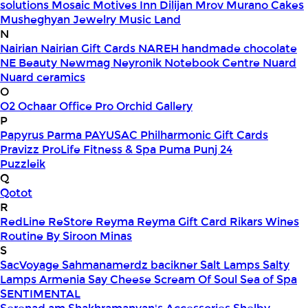
solutions
Mosaic
Motives Inn Dilijan
Mrov
Murano Cakes
Musheghyan Jewelry
Music Land
N
Nairian
Nairian Gift Cards
NAREH handmade chocolate
NE Beauty
Newmag
Neyronik
Notebook Centre
Nuard
Nuard ceramics
O
O2
Ochaar
Office Pro
Orchid Gallery
P
Papyrus
Parma
PAYUSAC
Philharmonic Gift Cards
Pravizz
ProLife Fitness & Spa
Puma
Punj 24
Puzzleik
Q
Qotot
R
RedLine
ReStore
Reyma
Reyma Gift Card
Rikars Wines
Routine By Siroon Minas
S
SacVoyage
Sahmanamerdz bacikner
Salt Lamps
Salty
Lamps Armenia
Say Cheese
Scream Of Soul
Sea of Spa
SENTIMENTAL