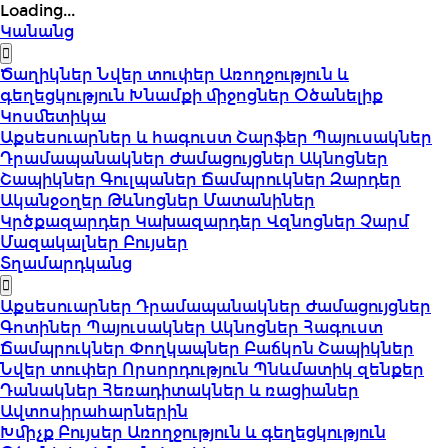
Loading...
Կանանց
Ծաղիկներ
Նվեր տուփեր
Առողջություն և
գեղեցկություն
Խնամքի միջոցներ
Օծանելիք
Կոսմետիկա
Աքսեսուարներ և հագուստ
Շարֆեր
Պայուսակներ
Դրամապանակներ
Ժամացույցներ
Ակնոցներ
Շապիկներ
Գուլպաներ
Ճամպրուկներ
Զարդեր
Ականջօղեր
Թևնոցներ
Մատանիներ
Կրծքազարդեր
Կախազարդեր
Վզնոցներ
Չարմ
Մազակալներ
Բույսեր
Տղամարդկանց
Աքսեսուարներ
Դրամապանակներ
Ժամացույցներ
Գոտիներ
Պայուսակներ
Ակնոցներ
Հագուստ
Ճամպրուկներ
Փողկապներ
Բաճկոն
Շապիկներ
Նվեր տուփեր
Որսորդություն
Պնևմատիկ զենքեր
Դանակներ
Հեռադիտակներ և ռացիաներ
Ավտոսիրահարներին
Խմիչք
Բույսեր
Առողջություն և գեղեցկություն