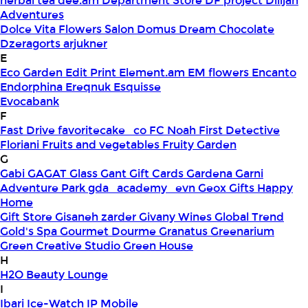
herbal tea
dee.am
Department Store
DF project
Dilijan
Adventures
Dolce Vita Flowers Salon
Domus
Dream Chocolate
Dzeragorts arjukner
E
Eco Garden
Edit Print
Element.am
EM flowers
Encanto
Endorphina
Ereqnuk
Esquisse
Evocabank
F
Fast Drive
favoritecake_co
FC Noah
First Detective
Floriani
Fruits and vegetables
Fruity Garden
G
Gabi
GAGAT Glass
Gant Gift Cards
Gardena
Garni
Adventure Park
gda_academy_evn
Geox
Gifts Happy
Home
Gift Store
Gisaneh zarder
Givany Wines
Global Trend
Gold's Spa
Gourmet Dourme
Granatus
Greenarium
Green Creative Studio
Green House
H
H2O Beauty Lounge
I
Ibari
Ice-Watch
IP Mobile