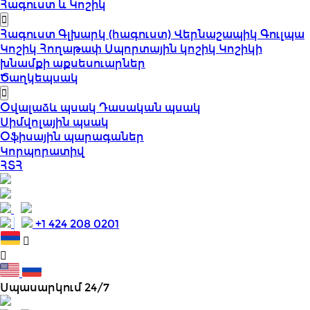
Հագուստ և Կոշիկ
Հագուստ
Գլխարկ (հագուստ)
Վերնաշապիկ
Գուլպա
Կոշիկ
Հողաթափ
Սպորտային կոշիկ
Կոշիկի
խնամքի աքսեսուարներ
Ծաղկեպսակ
Օվալաձև պսակ
Դասական պսակ
Սիմվոլային պսակ
Օֆիսային պարագաներ
Կորպորատիվ
ՀՏՀ
+1 424 208 0201
Սպասարկում 24/7