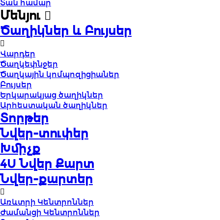
Տան համար
Մենյու
Ծաղիկներ և Բույսեր
Վարդեր
Ծաղկեփնջեր
Ծաղկային կոմպոզիցիաներ
Բույսեր
Երկարակյաց ծաղիկներ
Արհեստական ծաղիկներ
Տորթեր
Նվեր-տուփեր
Խմիչք
4U Նվեր Քարտ
Նվեր-քարտեր
Առևտրի Կենտրոններ
Ժամանցի Կենտրոններ