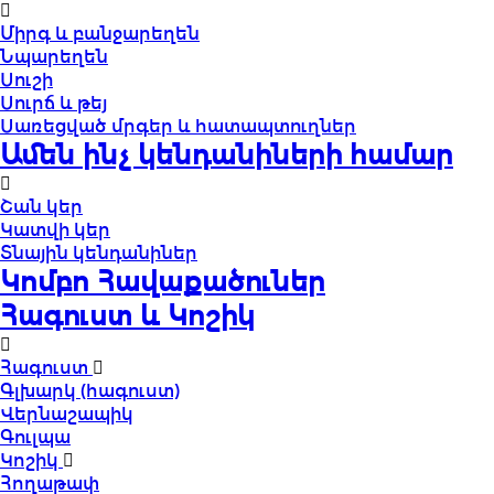
Միրգ և բանջարեղեն
Նպարեղեն
Սուշի
Սուրճ և թեյ
Սառեցված մրգեր և հատապտուղներ
Ամեն ինչ կենդանիների համար
Շան կեր
Կատվի կեր
Տնային կենդանիներ
Կոմբո Հավաքածուներ
Հագուստ և Կոշիկ
Հագուստ
Գլխարկ (հագուստ)
Վերնաշապիկ
Գուլպա
Կոշիկ
Հողաթափ