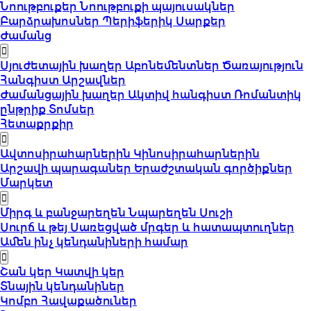
Նոութբուքեր
Նոութբուքի պայուսակներ
Բարձրախոսներ
Պերիֆերիկ Սարքեր
Ժամանց
Սյուժետային խաղեր
Աբոնեմենտներ
Ծառայություն
Հանգիստ
Արշավներ
Ժամանցային խաղեր
Ակտիվ հանգիստ
Ռոմանտիկ
ընթրիք
Տոմսեր
Հետաքրքիր
Ավտոսիրահարներին
Կինոսիրահարներին
Արշավի պարագաներ
Երաժշտական գործիքներ
Մարկետ
Միրգ և բանջարեղեն
Նպարեղեն
Սուշի
Սուրճ և թեյ
Սառեցված մրգեր և հատապտուղներ
Ամեն ինչ կենդանիների համար
Շան կեր
Կատվի կեր
Տնային կենդանիներ
Կոմբո Հավաքածուներ