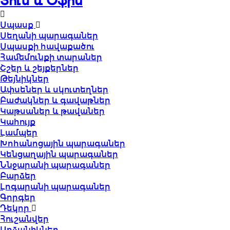
Տուն և Օֆիս
Սպասք
Սեղանի պարագաներ
Սպասքի հավաքածու
Համեմունքի տարաներ
Շշեր և շեյքերներ
Թեյնիկներ
Ափսեներ և սկուտեղներ
Բաժակներ և գավաթներ
Կաթսաներ և թավաներ
Կահույք
Լամպեր
Խոհանոցային պարագաներ
Կենցաղային պարագաներ
Ննջարանի պարագաներ
Բարձեր
Լոգարանի պարագաներ
Գորգեր
Դեկոր
Հուշանվեր
Արձանիկներ