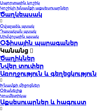
Սպորտային կոշիկ
Կոշիկի խնամքի աքսեսուարներ
Ծաղկեպսակ
Օվալաձև պսակ
Դասական պսակ
Սիմվոլային պսակ
Օֆիսային պարագաներ
Կանանց
Ծաղիկներ
Նվեր տուփեր
Առողջություն և գեղեցկություն
Խնամքի միջոցներ
Օծանելիք
Կոսմետիկա
Աքսեսուարներ և հագուստ