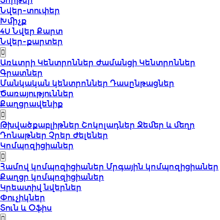
Տորթեր
Նվեր-տուփեր
Խմիչք
4U Նվեր Քարտ
Նվեր-քարտեր
Առևտրի Կենտրոններ
Ժամանցի Կենտրոններ
Գրատներ
Մանկական կենտրոններ
Դասընթացներ
Ծառայություններ
Քաղցրավենիք
Թխվածքաբլիթներ
Շոկոլադներ
Ջեմեր և մեղր
Դոնաթներ
Չրեր
Ժելեներ
Կոմպոզիցիաներ
Համով կոմպոզիցիաներ
Մրգային կոմպոզիցիաներ
Քաղցր կոմպոզիցիաներ
Կրեատիվ նվերներ
Փուչիկներ
Տուն և Օֆիս