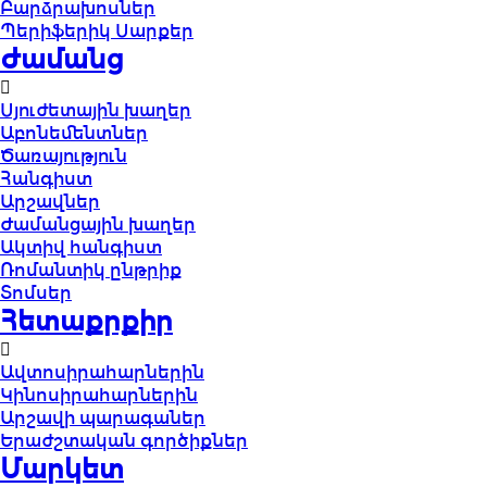
Բարձրախոսներ
Պերիֆերիկ Սարքեր
Ժամանց
Սյուժետային խաղեր
Աբոնեմենտներ
Ծառայություն
Հանգիստ
Արշավներ
Ժամանցային խաղեր
Ակտիվ հանգիստ
Ռոմանտիկ ընթրիք
Տոմսեր
Հետաքրքիր
Ավտոսիրահարներին
Կինոսիրահարներին
Արշավի պարագաներ
Երաժշտական գործիքներ
Մարկետ