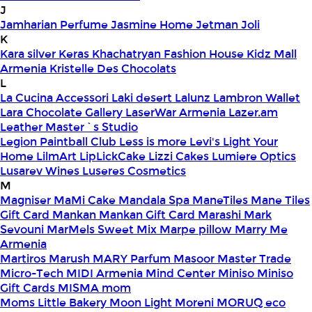
J
Jamharian Perfume
Jasmine Home
Jetman
Joli
K
Kara silver
Keras
Khachatryan Fashion House
Kidz Mall
Armenia
Kristelle Des Chocolats
L
La Cucina Accessori
Laki desert
Lalunz
Lambron Wallet
Lara Chocolate Gallery
LaserWar Armenia
Lazer.am
Leather Master`s Studio
Legion Paintball Club
Less is more
Levi's
Light Your
Home
LilmArt
LipLickCake
Lizzi Cakes
Lumiere Optics
Lusarev Wines
Luseres Cosmetics
M
Magniser
MaMi Cake
Mandala Spa
ManeTiles
Mane Tiles
Gift Card
Mankan
Mankan Gift Card
Marashi
Mark
Sevouni
MarMels Sweet Mix
Marpe pillow
Marry Me
Armenia
Martiros
Marush
MARY Parfum
Masoor
Master Trade
Micro-Tech
MIDI Armenia
Mind Center
Miniso
Miniso
Gift Cards
MISMA
mom
Moms Little Bakery
Moon Light
Moreni
MORUQ eco