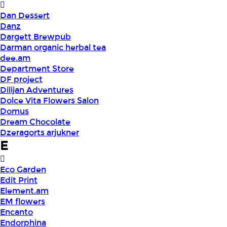
Dan Dessert
Danz
Dargett Brewpub
Darman organic herbal tea
dee.am
Department Store
DF project
Dilijan Adventures
Dolce Vita Flowers Salon
Domus
Dream Chocolate
Dzeragorts arjukner
E
Eco Garden
Edit Print
Element.am
EM flowers
Encanto
Endorphina