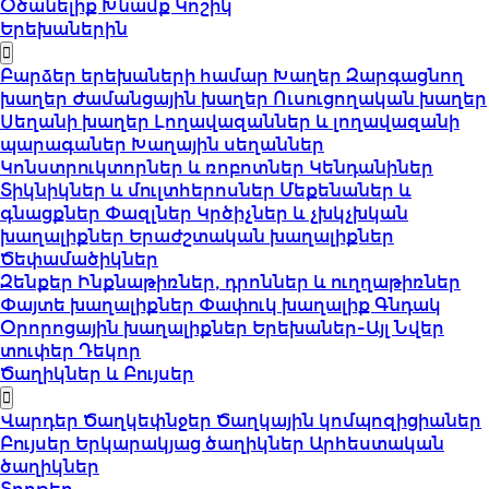
Օծանելիք
Խնամք
Կոշիկ
Երեխաներին
Բարձեր երեխաների համար
Խաղեր
Զարգացնող
խաղեր
Ժամանցային խաղեր
Ուսուցողական խաղեր
Սեղանի խաղեր
Լողավազաններ և լողավազանի
պարագաներ
Խաղային սեղաններ
Կոնստրուկտորներ և ռոբոտներ
Կենդանիներ
Տիկնիկներ և մուլտհերոսներ
Մեքենաներ և
գնացքներ
Փազլներ
Կրծիչներ և չխկչխկան
խաղալիքներ
Երաժշտական խաղալիքներ
Ծեփամածիկներ
Զենքեր
Ինքնաթիռներ, դրոններ և ուղղաթիռներ
Փայտե խաղալիքներ
Փափուկ խաղալիք
Գնդակ
Օրորոցային խաղալիքներ
Երեխաներ-Այլ
Նվեր
տուփեր
Դեկոր
Ծաղիկներ և Բույսեր
Վարդեր
Ծաղկեփնջեր
Ծաղկային կոմպոզիցիաներ
Բույսեր
Երկարակյաց ծաղիկներ
Արհեստական
ծաղիկներ