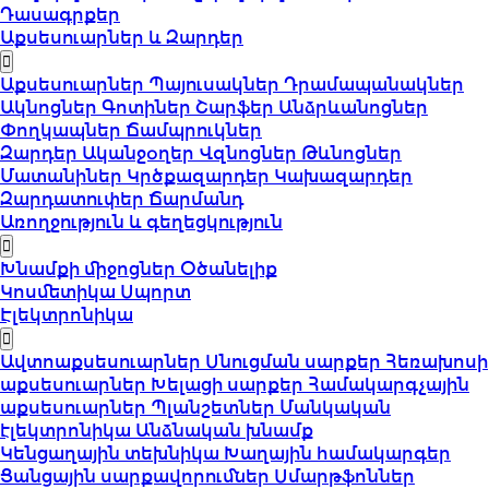
Դասագրքեր
Աքսեսուարներ և Զարդեր
Աքսեսուարներ
Պայուսակներ
Դրամապանակներ
Ակնոցներ
Գոտիներ
Շարֆեր
Անձրևանոցներ
Փողկապներ
Ճամպրուկներ
Զարդեր
Ականջօղեր
Վզնոցներ
Թևնոցներ
Մատանիներ
Կրծքազարդեր
Կախազարդեր
Զարդատուփեր
Ճարմանդ
Առողջություն և գեղեցկություն
Խնամքի միջոցներ
Օծանելիք
Կոսմետիկա
Սպորտ
Էլեկտրոնիկա
Ավտոաքսեսուարներ
Սնուցման սարքեր
Հեռախոսի
աքսեսուարներ
Խելացի սարքեր
Համակարգչային
աքսեսուարներ
Պլանշետներ
Մանկական
էլեկտրոնիկա
Անձնական խնամք
Կենցաղային տեխնիկա
Խաղային համակարգեր
Ցանցային սարքավորումներ
Սմարթֆոններ