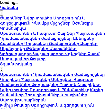
Loading...
Կանանց
Ծաղիկներ
Նվեր տուփեր
Առողջություն և
գեղեցկություն
Խնամքի միջոցներ
Օծանելիք
Կոսմետիկա
Աքսեսուարներ և հագուստ
Շարֆեր
Պայուսակներ
Դրամապանակներ
Ժամացույցներ
Ակնոցներ
Շապիկներ
Գուլպաներ
Ճամպրուկներ
Զարդեր
Ականջօղեր
Թևնոցներ
Մատանիներ
Կրծքազարդեր
Կախազարդեր
Վզնոցներ
Չարմ
Մազակալներ
Բույսեր
Տղամարդկանց
Աքսեսուարներ
Դրամապանակներ
Ժամացույցներ
Գոտիներ
Պայուսակներ
Ակնոցներ
Հագուստ
Ճամպրուկներ
Փողկապներ
Բաճկոն
Շապիկներ
Նվեր տուփեր
Որսորդություն
Պնևմատիկ զենքեր
Դանակներ
Հեռադիտակներ և ռացիաներ
Ավտոսիրահարներին
Խմիչք
Բույսեր
Առողջություն և գեղեցկություն