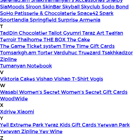
Serenad.am
Shakhramanyan's Accessories
Shelby
SiaMoods
Siroon SkinBar
Skyball
Skyclub
Sodo Bond
SoHo Patisserie & Chocolaterie
Space42
Spark
Sportlandia
Springfield
Surprise Armenia
T
TadDin Chocolatier
Tailot Gyumri
Taraz Art
TeaYan
Terroir
Thaihome
THE BOX
The Cake
The Game
Ticket system
Time
Time Gift Cards
Tomsarkgh.am
Torter Varduhuc
Truezard
Tsakhkadzor
Zipline
Tumanyan Notebook
V
Viktoria Cakes
Vishap
Vishap T-Shirt
Vogis
W
Wasabi
Women's Secret
Women's Secret Gift Cards
WoodWide
X
Xdrive
Xiaomi
Y
Yell Extreme Park
Yeraz Kids Gift Cards
Yerevan Park
Yerevan Zipline
Yev Wine
Z