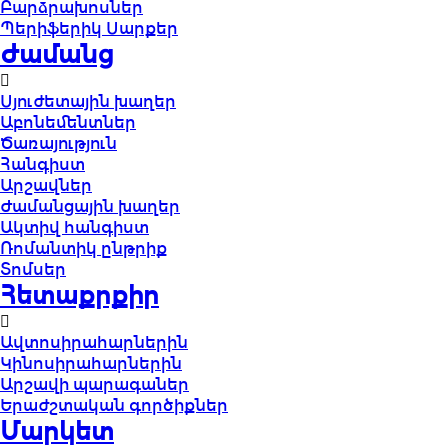
Բարձրախոսներ
Պերիֆերիկ Սարքեր
Ժամանց
Սյուժետային խաղեր
Աբոնեմենտներ
Ծառայություն
Հանգիստ
Արշավներ
Ժամանցային խաղեր
Ակտիվ հանգիստ
Ռոմանտիկ ընթրիք
Տոմսեր
Հետաքրքիր
Ավտոսիրահարներին
Կինոսիրահարներին
Արշավի պարագաներ
Երաժշտական գործիքներ
Մարկետ