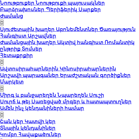
Նոութբուքեր
Նոութբուքի պայուսակներ
Բարձրախոսներ
Պերիֆերիկ Սարքեր
Ժամանց
Սյուժետային խաղեր
Աբոնեմենտներ
Ծառայություն
Հանգիստ
Արշավներ
Ժամանցային խաղեր
Ակտիվ հանգիստ
Ռոմանտիկ
ընթրիք
Տոմսեր
Հետաքրքիր
Ավտոսիրահարներին
Կինոսիրահարներին
Արշավի պարագաներ
Երաժշտական գործիքներ
Մարկետ
Միրգ և բանջարեղեն
Նպարեղեն
Սուշի
Սուրճ և թեյ
Սառեցված մրգեր և հատապտուղներ
Ամեն ինչ կենդանիների համար
Շան կեր
Կատվի կեր
Տնային կենդանիներ
Կոմբո Հավաքածուներ