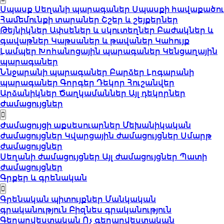
Սպասք
Սեղանի պարագաներ
Սպասքի հավաքածու
Համեմունքի տարաներ
Շշեր և շեյքերներ
Թեյնիկներ
Ափսեներ և սկուտեղներ
Բաժակներ և
գավաթներ
Կաթսաներ և թավաներ
Կահույք
Լամպեր
Խոհանոցային պարագաներ
Կենցաղային
պարագաներ
Ննջարանի պարագաներ
Բարձեր
Լոգարանի
պարագաներ
Գորգեր
Դեկոր
Հուշանվեր
Արձանիկներ
Ծաղկամաններ
Այլ դեկորներ
Ժամացույցներ
Ժամացույցի աքսեսուարներ
Մեխանիկական
ժամացույցներ
Կվարցային ժամացույցներ
Սմարթ
ժամացույցներ
Սեղանի ժամացույցներ
Այլ ժամացույցներ
Պատի
ժամացույցներ
Գրքեր և գրենական
Գրենական պիտույքներ
Մանկական
գրականություն
Բիզնես գրականություն
Գեղարվեստական
Ոչ գեղարվեստական