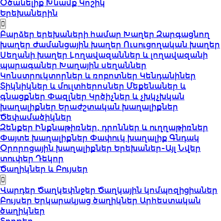
Օծանելիք
Խնամք
Կոշիկ
Երեխաներին
Բարձեր երեխաների համար
Խաղեր
Զարգացնող
խաղեր
Ժամանցային խաղեր
Ուսուցողական խաղեր
Սեղանի խաղեր
Լողավազաններ և լողավազանի
պարագաներ
Խաղային սեղաններ
Կոնստրուկտորներ և ռոբոտներ
Կենդանիներ
Տիկնիկներ և մուլտհերոսներ
Մեքենաներ և
գնացքներ
Փազլներ
Կրծիչներ և չխկչխկան
խաղալիքներ
Երաժշտական խաղալիքներ
Ծեփամածիկներ
Զենքեր
Ինքնաթիռներ, դրոններ և ուղղաթիռներ
Փայտե խաղալիքներ
Փափուկ խաղալիք
Գնդակ
Օրորոցային խաղալիքներ
Երեխաներ-Այլ
Նվեր
տուփեր
Դեկոր
Ծաղիկներ և Բույսեր
Վարդեր
Ծաղկեփնջեր
Ծաղկային կոմպոզիցիաներ
Բույսեր
Երկարակյաց ծաղիկներ
Արհեստական
ծաղիկներ