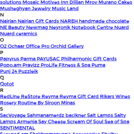
solutions
Mosaic
Motives Inn Dilijan
Mrov
Murano Cakes
Musheghyan Jewelry
Music Land
N
Nairian
Nairian Gift Cards
NAREH handmade chocolate
NE Beauty
Newmag
Neyronik
Notebook Centre
Nuard
Nuard ceramics
O
O2
Ochaar
Office Pro
Orchid Gallery
P
Papyrus
Parma
PAYUSAC
Philharmonic Gift Cards
Popo.am
Pravizz
ProLife Fitness & Spa
Puma
Punj 24
Puzzleik
Q
Qotot
R
RedLine
ReStore
Reyma
Reyma Gift Card
Rikars Wines
Rosery
Routine By Siroon Minas
S
SacVoyage
Sahmanamerdz bacikner
Salt Lamps
Salty
Lamps Armenia
Say Cheese
Scream Of Soul
Sea of Spa
SENTIMENTAL