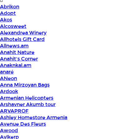
Abrikon
Adopt
Akos
Alcosweet
Alexandrea Winery
Allhotels Gift Card
Allnews.am
Anahit Nature
Anahit's Corner
Anaknkal.am
anaré
ANeon
Anna Mirzoyan Bags
Ardook
Armenian Helicopters
Arshavner Akumb tour
ARVAPROF
Ashley Homestore Armenia
Avenue Des Fleurs
Awood
Aylkerp