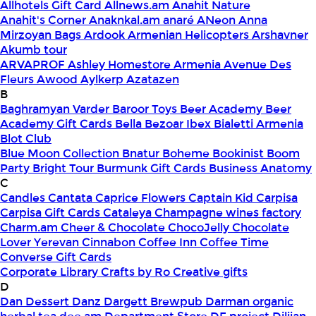
Allhotels Gift Card
Allnews.am
Anahit Nature
Anahit's Corner
Anaknkal.am
anaré
ANeon
Anna
Mirzoyan Bags
Ardook
Armenian Helicopters
Arshavner
Akumb tour
ARVAPROF
Ashley Homestore Armenia
Avenue Des
Fleurs
Awood
Aylkerp
Azatazen
B
Baghramyan Varder
Baroor Toys
Beer Academy
Beer
Academy Gift Cards
Bella
Bezoar Ibex
Bialetti Armenia
Blot Club
Blue Moon Collection
Bnatur
Boheme
Bookinist
Boom
Party
Bright Tour
Burmunk Gift Cards
Business Anatomy
C
Candles
Cantata
Caprice Flowers
Captain Kid
Carpisa
Carpisa Gift Cards
Cataleya
Champagne wines factory
Charm.am
Cheer & Chocolate
ChocoJelly
Chocolate
Lover Yerevan
Cinnabon
Coffee Inn
Coffee Time
Converse Gift Cards
Corporate Library
Crafts by Ro
Creative gifts
D
Dan Dessert
Danz
Dargett Brewpub
Darman organic