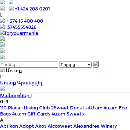
+1 424 208 0201
+ 374 15 400 400
+37455554826
foryouarmenia
Մուտք
Մուտք
Գրանցվել
Խանութներ
0-9
110 Places Hiking Club
2Sweet Donuts
4U.am
4u.am Eco
Bags
4u.am Gift Cards
4u.am Sweets
A
Abrikon
Adopt
Akos
Alcosweet
Alexandrea Winery