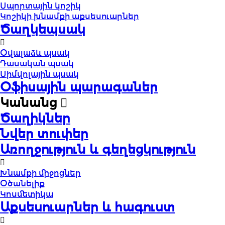
Սպորտային կոշիկ
Կոշիկի խնամքի աքսեսուարներ
Ծաղկեպսակ
Օվալաձև պսակ
Դասական պսակ
Սիմվոլային պսակ
Օֆիսային պարագաներ
Կանանց
Ծաղիկներ
Նվեր տուփեր
Առողջություն և գեղեցկություն
Խնամքի միջոցներ
Օծանելիք
Կոսմետիկա
Աքսեսուարներ և հագուստ