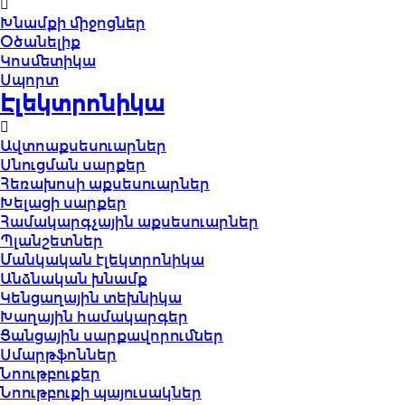
Խնամքի միջոցներ
Օծանելիք
Կոսմետիկա
Սպորտ
Էլեկտրոնիկա
Ավտոաքսեսուարներ
Սնուցման սարքեր
Հեռախոսի աքսեսուարներ
Խելացի սարքեր
Համակարգչային աքսեսուարներ
Պլանշետներ
Մանկական էլեկտրոնիկա
Անձնական խնամք
Կենցաղային տեխնիկա
Խաղային համակարգեր
Ցանցային սարքավորումներ
Սմարթֆոններ
Նոութբուքեր
Նոութբուքի պայուսակներ