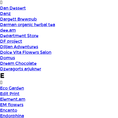
Dan Dessert
Danz
Dargett Brewpub
Darman organic herbal tea
dee.am
Department Store
DF project
Dilijan Adventures
Dolce Vita Flowers Salon
Domus
Dream Chocolate
Dzeragorts arjukner
E
Eco Garden
Edit Print
Element.am
EM flowers
Encanto
Endorphina