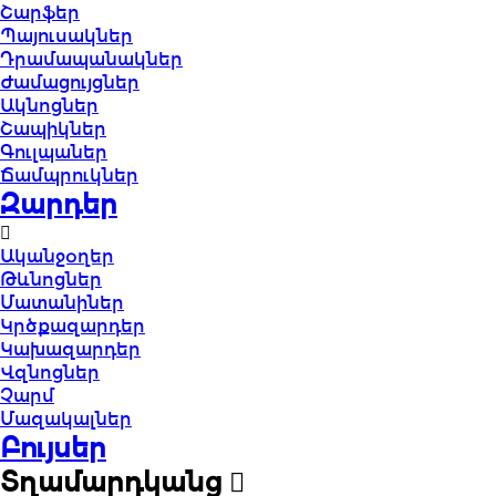
Շարֆեր
Պայուսակներ
Դրամապանակներ
Ժամացույցներ
Ակնոցներ
Շապիկներ
Գուլպաներ
Ճամպրուկներ
Զարդեր
Ականջօղեր
Թևնոցներ
Մատանիներ
Կրծքազարդեր
Կախազարդեր
Վզնոցներ
Չարմ
Մազակալներ
Բույսեր
Տղամարդկանց