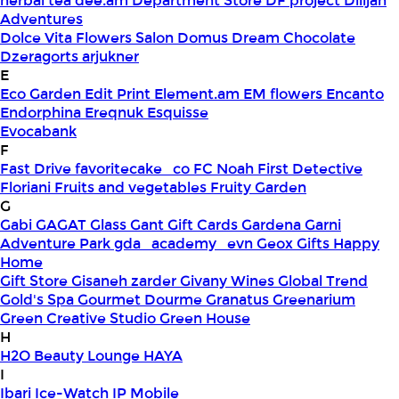
herbal tea
dee.am
Department Store
DF project
Dilijan
Adventures
Dolce Vita Flowers Salon
Domus
Dream Chocolate
Dzeragorts arjukner
E
Eco Garden
Edit Print
Element.am
EM flowers
Encanto
Endorphina
Ereqnuk
Esquisse
Evocabank
F
Fast Drive
favoritecake_co
FC Noah
First Detective
Floriani
Fruits and vegetables
Fruity Garden
G
Gabi
GAGAT Glass
Gant Gift Cards
Gardena
Garni
Adventure Park
gda_academy_evn
Geox
Gifts Happy
Home
Gift Store
Gisaneh zarder
Givany Wines
Global Trend
Gold's Spa
Gourmet Dourme
Granatus
Greenarium
Green Creative Studio
Green House
H
H2O Beauty Lounge
HAYA
I
Ibari
Ice-Watch
IP Mobile