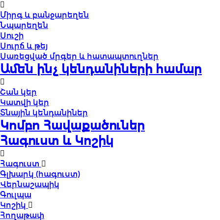
Միրգ և բանջարեղեն
Նպարեղեն
Սուշի
Սուրճ և թեյ
Սառեցված մրգեր և հատապտուղներ
Ամեն ինչ կենդանիների համար
Շան կեր
Կատվի կեր
Տնային կենդանիներ
Կոմբո Հավաքածուներ
Հագուստ և Կոշիկ
Հագուստ
Գլխարկ (հագուստ)
Վերնաշապիկ
Գուլպա
Կոշիկ
Հողաթափ