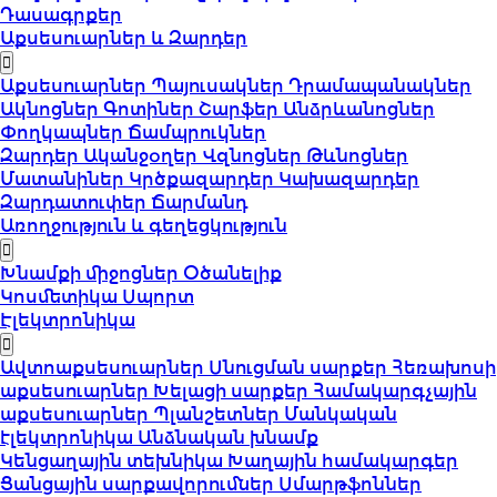
Դասագրքեր
Աքսեսուարներ և Զարդեր
Աքսեսուարներ
Պայուսակներ
Դրամապանակներ
Ակնոցներ
Գոտիներ
Շարֆեր
Անձրևանոցներ
Փողկապներ
Ճամպրուկներ
Զարդեր
Ականջօղեր
Վզնոցներ
Թևնոցներ
Մատանիներ
Կրծքազարդեր
Կախազարդեր
Զարդատուփեր
Ճարմանդ
Առողջություն և գեղեցկություն
Խնամքի միջոցներ
Օծանելիք
Կոսմետիկա
Սպորտ
Էլեկտրոնիկա
Ավտոաքսեսուարներ
Սնուցման սարքեր
Հեռախոսի
աքսեսուարներ
Խելացի սարքեր
Համակարգչային
աքսեսուարներ
Պլանշետներ
Մանկական
էլեկտրոնիկա
Անձնական խնամք
Կենցաղային տեխնիկա
Խաղային համակարգեր
Ցանցային սարքավորումներ
Սմարթֆոններ