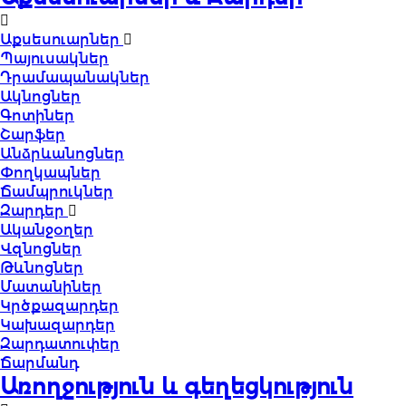
Աքսեսուարներ
Պայուսակներ
Դրամապանակներ
Ակնոցներ
Գոտիներ
Շարֆեր
Անձրևանոցներ
Փողկապներ
Ճամպրուկներ
Զարդեր
Ականջօղեր
Վզնոցներ
Թևնոցներ
Մատանիներ
Կրծքազարդեր
Կախազարդեր
Զարդատուփեր
Ճարմանդ
Առողջություն և գեղեցկություն