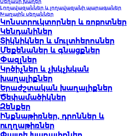
Սեղանի խաղեր
Լողավազաններ և լողավազանի պարագաներ
Խաղային սեղաններ
Կոնստրուկտորներ և ռոբոտներ
Կենդանիներ
Տիկնիկներ և մուլտհերոսներ
Մեքենաներ և գնացքներ
Փազլներ
Կրծիչներ և չխկչխկան
խաղալիքներ
Երաժշտական խաղալիքներ
Ծեփամածիկներ
Զենքեր
Ինքնաթիռներ, դրոններ և
ուղղաթիռներ
Փայտե խաղալիքներ