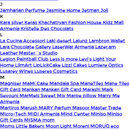
J
Jamharian Perfume
Jasmine Home
Jetman
Joli
K
Kara silver
Keras
Khachatryan Fashion House
Kidz Mall
Armenia
Kristelle Des Chocolats
L
La Cucina Accessori
Laki desert
Lalunz
Lambron Wallet
Lara Chocolate Gallery
LaserWar Armenia
Lazer.am
Leather Master`s Studio
Legion Paintball Club
Less is more
Levi's
Light Your
Home
LilmArt
LipLickCake
Lizzi Cakes
Lumiere Optics
Lusarev Wines
Luseres Cosmetics
M
Magniser
MaMi Cake
Mandala Spa
ManeTiles
Mane Tiles
Gift Card
Mankan
Mankan Gift Card
Marashi
Mark
Sevouni
MarMels Sweet Mix
Marpe pillow
Marry Me
Armenia
Martiros
Marush
MARY Parfum
Masoor
Master Trade
Micro-Tech
MIDI Armenia
Mind Center
Miniso
Miniso
Gift Cards
MISMA
mom
Moms Little Bakery
Moon Light
Moreni
MORUQ eco