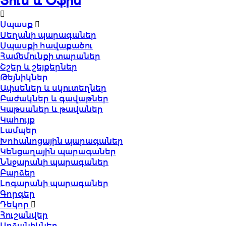
Տուն և Օֆիս
Սպասք
Սեղանի պարագաներ
Սպասքի հավաքածու
Համեմունքի տարաներ
Շշեր և շեյքերներ
Թեյնիկներ
Ափսեներ և սկուտեղներ
Բաժակներ և գավաթներ
Կաթսաներ և թավաներ
Կահույք
Լամպեր
Խոհանոցային պարագաներ
Կենցաղային պարագաներ
Ննջարանի պարագաներ
Բարձեր
Լոգարանի պարագաներ
Գորգեր
Դեկոր
Հուշանվեր
Արձանիկներ