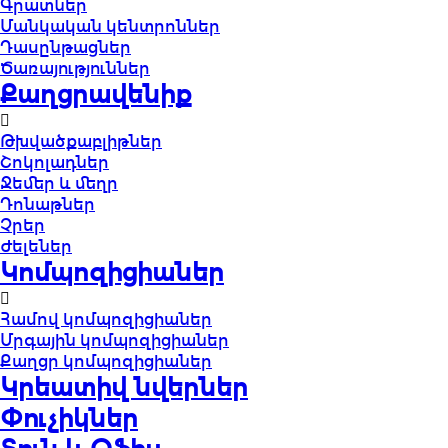
Գրատներ
Մանկական կենտրոններ
Դասընթացներ
Ծառայություններ
Քաղցրավենիք
Թխվածքաբլիթներ
Շոկոլադներ
Ջեմեր և մեղր
Դոնաթներ
Չրեր
Ժելեներ
Կոմպոզիցիաներ
Համով կոմպոզիցիաներ
Մրգային կոմպոզիցիաներ
Քաղցր կոմպոզիցիաներ
Կրեատիվ նվերներ
Փուչիկներ