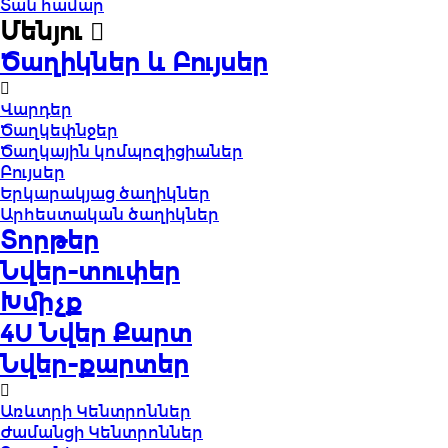
Տան համար
Մենյու
Ծաղիկներ և Բույսեր
Վարդեր
Ծաղկեփնջեր
Ծաղկային կոմպոզիցիաներ
Բույսեր
Երկարակյաց ծաղիկներ
Արհեստական ծաղիկներ
Տորթեր
Նվեր-տուփեր
Խմիչք
4U Նվեր Քարտ
Նվեր-քարտեր
Առևտրի Կենտրոններ
Ժամանցի Կենտրոններ