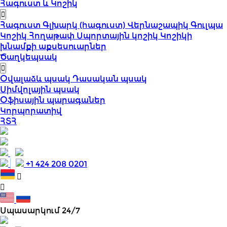
Հագուստ և Կոշիկ
Հագուստ
Գլխարկ (հագուստ)
Վերնաշապիկ
Գուլպա
Կոշիկ
Հողաթափ
Սպորտային կոշիկ
Կոշիկի
խնամքի աքսեսուարներ
Ծաղկեպսակ
Օվալաձև պսակ
Դասական պսակ
Սիմվոլային պսակ
Օֆիսային պարագաներ
Կորպորատիվ
ՀՏՀ
+1 424 208 0201
Սպասարկում 24/7