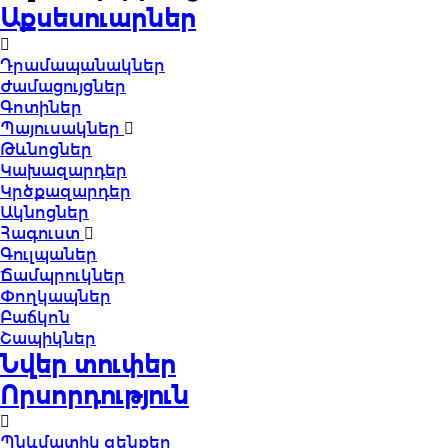
Աքսեսուարներ
Դրամապանակներ
Ժամացույցներ
Գոտիներ
Պայուսակներ
Թևնոցներ
Կախազարդեր
Կրծքազարդեր
Ակնոցներ
Հագուստ
Գուլպաներ
Ճամպրուկներ
Փողկապներ
Բաճկոն
Շապիկներ
Նվեր տուփեր
Որսորդություն
Պնևմատիկ զենքեր