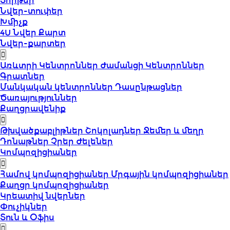
Տորթեր
Նվեր-տուփեր
Խմիչք
4U Նվեր Քարտ
Նվեր-քարտեր
Առևտրի Կենտրոններ
Ժամանցի Կենտրոններ
Գրատներ
Մանկական կենտրոններ
Դասընթացներ
Ծառայություններ
Քաղցրավենիք
Թխվածքաբլիթներ
Շոկոլադներ
Ջեմեր և մեղր
Դոնաթներ
Չրեր
Ժելեներ
Կոմպոզիցիաներ
Համով կոմպոզիցիաներ
Մրգային կոմպոզիցիաներ
Քաղցր կոմպոզիցիաներ
Կրեատիվ նվերներ
Փուչիկներ
Տուն և Օֆիս