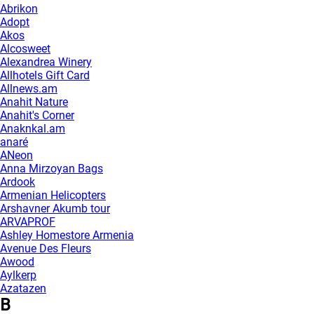
Abrikon
Adopt
Akos
Alcosweet
Alexandrea Winery
Allhotels Gift Card
Allnews.am
Anahit Nature
Anahit's Corner
Anaknkal.am
anaré
ANeon
Anna Mirzoyan Bags
Ardook
Armenian Helicopters
Arshavner Akumb tour
ARVAPROF
Ashley Homestore Armenia
Avenue Des Fleurs
Awood
Aylkerp
Azatazen
B