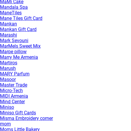
MaMi Cake
Mandala Spa
ManeTiles
Mane Tiles Gift Card
Mankan
Mankan Gift Card
Marashi
Mark Sevouni
MarMels Sweet Mix
Marpe pillow
Marry Me Armenia
Martiros
Marush
MARY Parfum
Masoor
Master Trade
Micro-Tech
MIDI Armenia
Mind Center
Miniso
Miniso Gift Cards
Misma Embroidery corner
mom
Moms Little Bakery