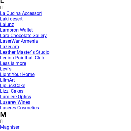
L
La Cucina Accessori
Laki desert
Lalunz
Lambron Wallet
Lara Chocolate Gallery
LaserWar Armenia
Lazer.am
Leather Master`s Studio
Legion Paintball Club
Less is more
Levi's
Light Your Home
LilmArt
LipLickCake
Lizzi Cakes
Lumiere Optics
Lusarev Wines
Luseres Cosmetics
M
Magniser