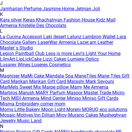
J
Jamharian Perfume
Jasmine Home
Jetman
Joli
K
Kara silver
Keras
Khachatryan Fashion House
Kidz Mall
Armenia
Kristelle Des Chocolats
L
La Cucina Accessori
Laki desert
Lalunz
Lambron Wallet
Lara
Chocolate Gallery
LaserWar Armenia
Lazer.am
Leather
Master`s Studio
Legion Paintball Club
Less is more
Levi's
Light Your Home
LilmArt
LipLickCake
Lizzi Cakes
Lumiere Optics
Lusarev Wines
Luseres Cosmetics
M
Magniser
MaMi Cake
Mandala Spa
ManeTiles
Mane Tiles Gift
Card
Mankan
Mankan Gift Card
Marashi
Mark Sevouni
MarMels Sweet Mix
Marpe pillow
Marry Me Armenia
Martiros
Marush
MARY Parfum
Masoor
Master Trade
Micro-
Tech
MIDI Armenia
Mind Center
Miniso
Miniso Gift Cards
Misma Embroidery corner
mom
Moms Little Bakery
Moon Light
Moreni
MORUQ eco solutions
Mosaic
Motives Inn Dilijan
Mrov
Murano Cakes
Musheghyan
Jewelry
Music Land
N
Nairian
Nairian Gift Cards
NAREH handmade chocolate
NE