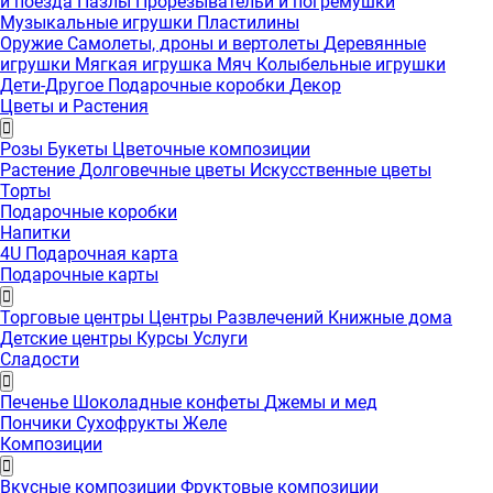
и поезда
Пазлы
Прорезывательи и погремушки
Музыкальные игрушки
Пластилины
Оружие
Самолеты, дроны и вертолеты
Деревянные
игрушки
Мягкая игрушка
Мяч
Колыбельные игрушки
Дети-Другое
Подарочные коробки
Декор
Цветы и Растения
Розы
Букеты
Цветочные композиции
Растение
Долговечные цветы
Искусственные цветы
Торты
Подарочные коробки
Напитки
4U Подарочная карта
Подарочные карты
Торговые центры
Центры Развлечений
Книжные дома
Детские центры
Курсы
Услуги
Сладости
Печенье
Шоколадные конфеты
Джемы и мед
Пончики
Сухофрукты
Желе
Композиции
Вкусные композиции
Фруктовые композиции