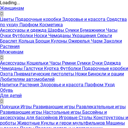
Loading...
Женщинам
Цветы
Подарочные коробки
Здоровье и красота
Средства
по уходу
Парфюм
Косметика
Аксессуары и одежда
Шарфы
Сумки
Бумажники
Часы
Очки
Футболки
Носки
Чемоданы
Украшения
Серьги
Браслет
Кольца
Броши
Кулоны
Ожерелья
Чарм
Заколки
Растения
Мужчинам
Аксессуары
Кошельки
Часы
Ремни
Сумки
Очки
Одежда
Чемоданы
Галстуки
Куртка
Футболки
Подарочные коробки
Охота
Пневматические пистолеты
Ножи
Бинокли и рации
Любителям автомобилей
Напитки
Растения
Здоровье и красота
Парфюм
Уход
Обувь
Для детей
Подушки
Игры
Развивающие игры
Развлекательные игры
Развивающие игры
Настольные игры
Бассейны и
аксессуары для бассейнов
Игровые Столы
Конструкторы и
роботы
Животные
Куклы и герои мультфильмов
Машины