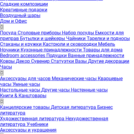
Сладкие композиции
Креативные подарки
Воздушный шары
Дом и Офис
Посуда
Столовые приборы
Набор посуды
Емкости для
приправ
Бутылки и шейкеры
Чайники
Тарелки и подносы
Стаканы и кружки
Кастрюли и сковородки
Мебель
Ночники
Кухонные принадлежности
Товары для дома
Bedroom accessories
Подушки
Ванные принадлежности
Ковры
Декор
Сувенир
Статуэтки
Вазы
Другие декорации
Часы
Аксессуары для часов
Механические часы
Кварцевые
часы
Умные часы
Настольные часы
Другие часы
Настенные часы
Книги & Канцтовары
Канцелярские товары
Детская литература
Бизнес
литература
Художественная литература
Нехудожественная
литература
Учебники
Аксессуары и украшения