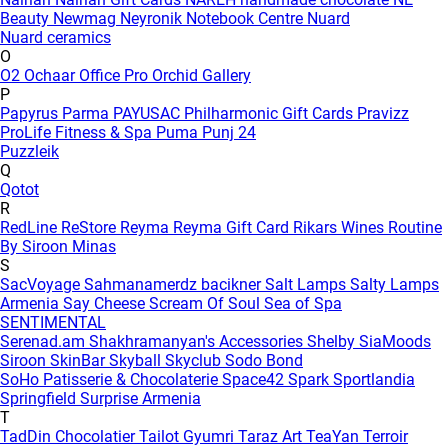
Beauty
Newmag
Neyronik
Notebook Centre
Nuard
Nuard ceramics
O
O2
Ochaar
Office Pro
Orchid Gallery
P
Papyrus
Parma
PAYUSAC
Philharmonic Gift Cards
Pravizz
ProLife Fitness & Spa
Puma
Punj 24
Puzzleik
Q
Qotot
R
RedLine
ReStore
Reyma
Reyma Gift Card
Rikars Wines
Routine
By Siroon Minas
S
SacVoyage
Sahmanamerdz bacikner
Salt Lamps
Salty Lamps
Armenia
Say Cheese
Scream Of Soul
Sea of Spa
SENTIMENTAL
Serenad.am
Shakhramanyan's Accessories
Shelby
SiaMoods
Siroon SkinBar
Skyball
Skyclub
Sodo Bond
SoHo Patisserie & Chocolaterie
Space42
Spark
Sportlandia
Springfield
Surprise Armenia
T
TadDin Chocolatier
Tailot Gyumri
Taraz Art
TeaYan
Terroir