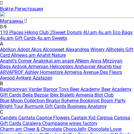
Войти
Регистрация
Магазины
0-9
110 Places Hiking Club
2Sweet Donuts
4U.am
4u.am Eco Bags
4u.am Gift Cards
4u.am Sweets
A
Abrikon
Adopt
Akos
Alcosweet
Alexandrea Winery
Allhotels Gift
Card
Allnews.am
Anahit Nature
Anahit's Corner
Anaknkal.am
anaré
ANeon
Anna Mirzoyan
Bags
Ardook
Armenian Helicopters
Arshavner Akumb tour
ARVAPROF
Ashley Homestore Armenia
Avenue Des Fleurs
Awood
Aylkerp
Azatazen
B
Baghramyan Varder
Baroor Toys
Beer Academy
Beer Academy
Gift Cards
Bella
Bezoar Ibex
Bialetti Armenia
Blot Club
Blue Moon Collection
Bnatur
Boheme
Bookinist
Boom Party
Bright Tour
Burmunk Gift Cards
Business Anatomy
C
Candels
Cantata
Caprice Flowers
Captain Kid
Carpisa
Carpisa
Gift Cards
Cataleya
Champagne wines factory
Charm.am
Cheer & Chocolate
ChocoJelly
Chocolate Lover