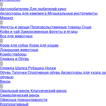
Автолюбителям
Для любителей кино
Аксессуары для кемпинга
Музыкальные инструменты
Маркет
Фрукты и овощи
Продовольственные товары
Суши
Кофе и чай
Замороженные фрукты и ягоды
Все для животных
Корм для собак
Корм для кошек
Домашние животные
Комбо Наборы
Одежда и Обувь
Одежда
Шапка
Рубашка
Носки
Обувь
Тапочки
Спортивная обувь
Аксессуары для ухода за
обувью
Венок
Овальный венок
Классический венок
Символический венок
Офисные принадлежности
Корпоративный