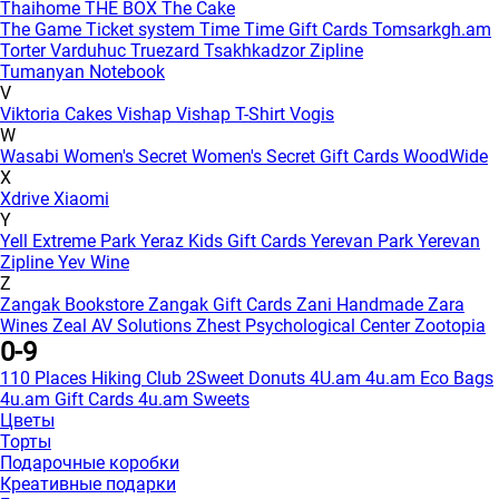
Thaihome
THE BOX
The Cake
The Game
Ticket system
Time
Time Gift Cards
Tomsarkgh.am
Torter Varduhuc
Truezard
Tsakhkadzor Zipline
Tumanyan Notebook
V
Viktoria Cakes
Vishap
Vishap T-Shirt
Vogis
W
Wasabi
Women's Secret
Women's Secret Gift Cards
WoodWide
X
Xdrive
Xiaomi
Y
Yell Extreme Park
Yeraz Kids Gift Cards
Yerevan Park
Yerevan
Zipline
Yev Wine
Z
Zangak Bookstore
Zangak Gift Cards
Zani Handmade
Zara
Wines
Zeal AV Solutions
Zhest Psychological Center
Zootopia
0-9
110 Places Hiking Club
2Sweet Donuts
4U.am
4u.am Eco Bags
4u.am Gift Cards
4u.am Sweets
Цветы
Торты
Подарочные коробки
Креативные подарки