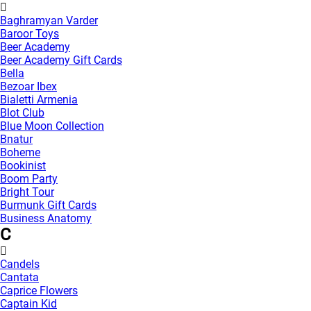
Baghramyan Varder
Baroor Toys
Beer Academy
Beer Academy Gift Cards
Bella
Bezoar Ibex
Bialetti Armenia
Blot Club
Blue Moon Collection
Bnatur
Boheme
Bookinist
Boom Party
Bright Tour
Burmunk Gift Cards
Business Anatomy
C
Candels
Cantata
Caprice Flowers
Captain Kid