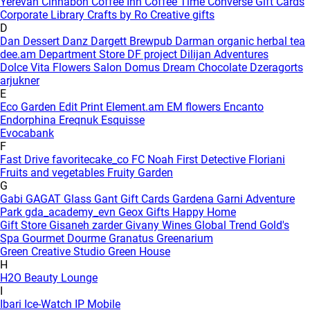
Yerevan
Cinnabon
Coffee Inn
Coffee Time
Converse Gift Cards
Corporate Library
Crafts by Ro
Creative gifts
D
Dan Dessert
Danz
Dargett Brewpub
Darman organic herbal tea
dee.am
Department Store
DF project
Dilijan Adventures
Dolce Vita Flowers Salon
Domus
Dream Chocolate
Dzeragorts
arjukner
E
Eco Garden
Edit Print
Element.am
EM flowers
Encanto
Endorphina
Ereqnuk
Esquisse
Evocabank
F
Fast Drive
favoritecake_co
FC Noah
First Detective
Floriani
Fruits and vegetables
Fruity Garden
G
Gabi
GAGAT Glass
Gant Gift Cards
Gardena
Garni Adventure
Park
gda_academy_evn
Geox
Gifts Happy Home
Gift Store
Gisaneh zarder
Givany Wines
Global Trend
Gold's
Spa
Gourmet Dourme
Granatus
Greenarium
Green Creative Studio
Green House
H
H2O Beauty Lounge
I
Ibari
Ice-Watch
IP Mobile