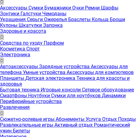
Аксессуары
Сумки
Бумажники
Очки
Ремни
Шарфы
Зонтики
Галстуки
Чемоданы
Украшения
Серьги
Ожерелья
Браслеты
Кольца
Броши
Кулоны
Шкатулки
Запонка
Здоровье и красота
Средства по уходу
Парфюм
Косметика
Спорт
Электроника
Автоаксессуары
Зарядные устройства
Аксессуары для
телефона
Умные устройства
Аксессуары для компютеров
Планшеты
Детская электроника
Техника для красоты и
здоровья
Бытовая техника
Игровые консоли
Сетевое оборудование
Смартфоны
Ноутбуки
Сумки для ноутбуков
Динамики
Периферийные устройства
Развлечения
Сюжетно-ролевые игры
Абонементы
Услуга
Отдых
Походы
Развлекательные игры
Активный отдых
Романтический
ужин
Билеты
Интересноe