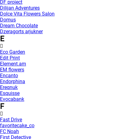
DF project
Dilijan Adventures
Dolce Vita Flowers Salon
Domus
Dream Chocolate
Dzeragorts arjukner
E
Eco Garden
Edit Print
Element.am
EM flowers
Encanto
Endorphina
Ereqnuk
Esquisse
Evocabank
F
Fast Drive
favoritecake_co
FC Noah
First Detective